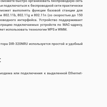
 сможете быстро организовать беспроводную сеть
ьи подключаться к беспроводной сети практически
р может выполнять функции базовой станции для
802.11b, 802.11g и 802.11n (со скоростью до 150
роводного интерфейса. Устройство поддерживает
льтрацию подключаемых устройств по MAC-адресу,
ляет использовать технологии WPS и WMM.
тора DIR-320NRU используется простой и удобный
:
-модема или подключения к выделенной Ethernet-