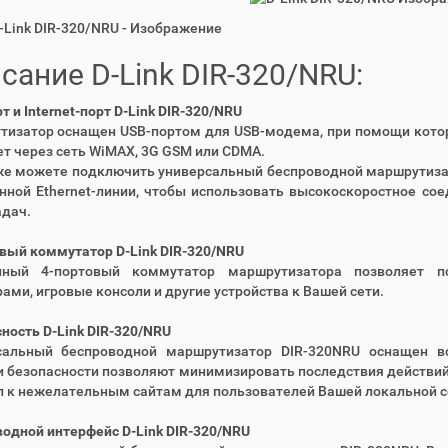
D-Link DIR-320/NRU - Изображение
сание D-Link DIR-320/NRU:
т и Internet-порт D-Link DIR-320/NRU
тизатор оснащен USB-портом для USB-модема, при помощи котор
т через сеть WiMAX, 3G GSM или CDMA.
же можете подключить универсальный беспроводной маршрутизат
ной Ethernet-линии, чтобы использовать высокоскоростное со
адач.
вый коммутатор D-Link DIR-320/NRU
нный 4-портовый коммутатор маршрутизатора позволяет п
ами, игровые консоли и другие устройства к Вашей сети.
ность D-Link DIR-320/NRU
сальный беспроводной маршрутизатор DIR-320NRU оснащен 
 безопасности позволяют минимизировать последствия действий
п к нежелательным сайтам для пользователей Вашей локальной с
одной интерфейс D-Link DIR-320/NRU