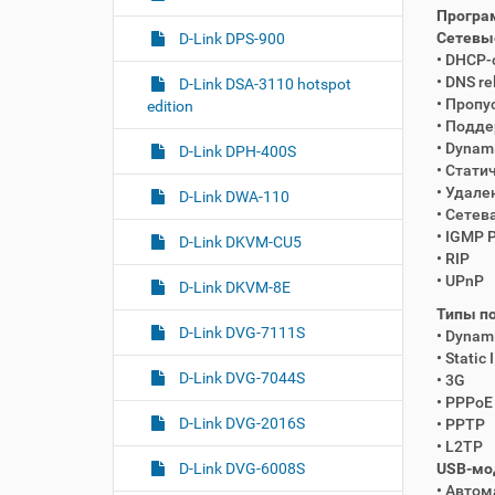
Програм
Сетевые
D-Link DPS-900
• DHCP-
• DNS re
D-Link DSA-3110 hotspot
• Пропу
edition
• Подд
• Dynam
D-Link DPH-400S
• Стати
• Удале
D-Link DWA-110
• Сетев
• IGMP 
D-Link DKVM-CU5
• RIP
• UPnP
D-Link DKVM-8E
Типы по
D-Link DVG-7111S
• Dynami
• Static 
D-Link DVG-7044S
• 3G
• PPPoE
D-Link DVG-2016S
• PPTP
• L2TP
USB-мод
D-Link DVG-6008S
• Автом