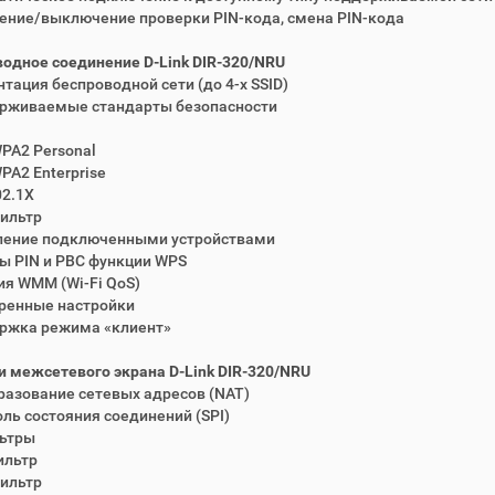
ение/выключение проверки PIN-кода, смена PIN-кода
одное соединение D-Link DIR-320/NRU
нтация беспроводной сети (до 4-х SSID)
ерживаемые стандарты безопасности
PA2 Personal
PA2 Enterprise
02.1X
ильтр
вление подключенными устройствами
ы PIN и PBC функции WPS
ия WMM (Wi-Fi QoS)
ренные настройки
ержка режима «клиент»
 межсетевого экрана D-Link DIR-320/NRU
разование сетевых адресов (NAT)
оль состояния соединений (SPI)
льтры
ильтр
ильтр