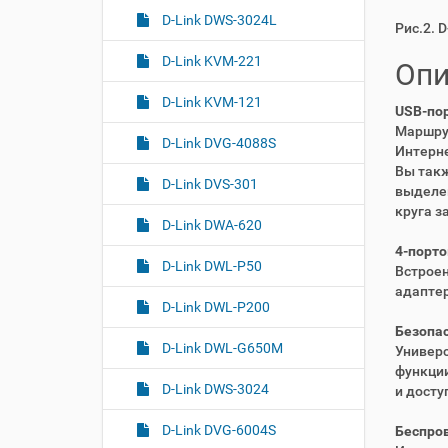
D-Link DWS-3024L
Рис.2. 
D-Link KVM-221
Опи
D-Link KVM-121
USB-пор
Маршру
D-Link DVG-4088S
Интерне
Вы так
D-Link DVS-301
выделен
круга з
D-Link DWA-620
4-порто
D-Link DWL-P50
Встрое
адаптер
D-Link DWL-P200
Безопас
D-Link DWL-G650M
Универ
функции
D-Link DWS-3024
и досту
D-Link DVG-6004S
Беспров