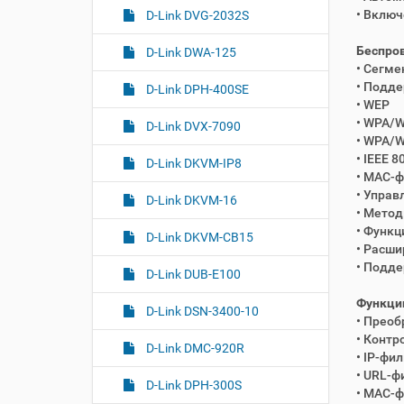
• Включ
D-Link DVG-2032S
Беспров
D-Link DWA-125
• Сегме
• Подд
D-Link DPH-400SE
• WEP
• WPA/W
D-Link DVX-7090
• WPA/W
• IEEE 8
D-Link DKVM-IP8
• MAC-ф
• Упра
D-Link DKVM-16
• Метод
• Функц
D-Link DKVM-CB15
• Расши
• Подд
D-Link DUB-E100
Функции
D-Link DSN-3400-10
• Преоб
• Контр
D-Link DMC-920R
• IP-фи
• URL-ф
D-Link DPH-300S
• MAC-ф