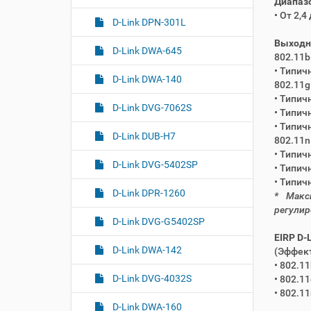
Диапазо
• От 2,
D-Link DPN-301L
Выходна
D-Link DWA-645
802.11b
• Типичн
D-Link DWA-140
802.11g
• Типич
D-Link DVG-7062S
• Типич
• Типич
D-Link DUB-H7
802.11n
• Типич
D-Link DVG-5402SP
• Типич
• Типич
D-Link DPR-1260
* Макс
регулир
D-Link DVG-G5402SP
EIRP D-
D-Link DWA-142
(Эффек
• 802.1
D-Link DVG-4032S
• 802.1
• 802.1
D-Link DWA-160