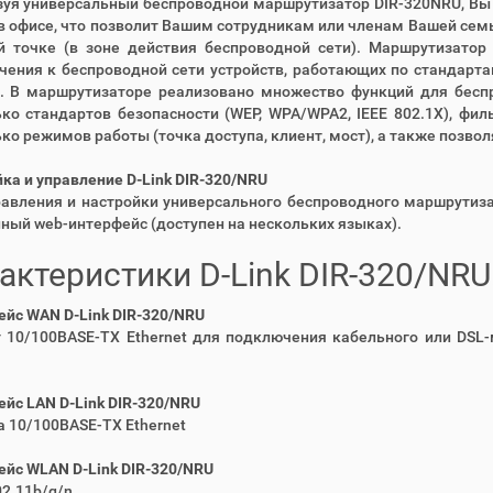
уя универсальный беспроводной маршрутизатор DIR-320NRU, Вы
в офисе, что позволит Вашим сотрудникам или членам Вашей сем
й точке (в зоне действия беспроводной сети). Маршрутизато
ения к беспроводной сети устройств, работающих по стандартам 
). В маршрутизаторе реализовано множество функций для бесп
ко стандартов безопасности (WEP, WPA/WPA2, IEEE 802.1X), фи
ко режимов работы (точка доступа, клиент, мост), а также позво
ка и управление D-Link DIR-320/NRU
авления и настройки универсального беспроводного маршрутиза
ный web-интерфейс (доступен на нескольких языках).
актеристики D-Link DIR-320/NRU
йс WAN D-Link DIR-320/NRU
т 10/100BASE-TX Ethernet для подключения кабельного или DSL
йс LAN D-Link DIR-320/NRU
та 10/100BASE-TX Ethernet
йс WLAN D-Link DIR-320/NRU
02.11b/g/n