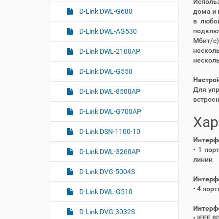
Использ
дома и 
D-Link DWL-G680
в любо
подключ
D-Link DWL-AG530
Мбит/с
несколь
D-Link DWL-2100AP
несколь
D-Link DWL-G550
Настрой
Для упр
D-Link DWL-8500AP
встроен
D-Link DWL-G700AP
Хар
D-Link DSN-1100-10
Интерфе
• 1 пор
D-Link DWL-3260AP
линии
D-Link DVG-5004S
Интерфе
• 4 пор
D-Link DWL-G510
Интерфе
D-Link DVG-3032S
• IEEE 8