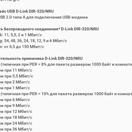
йс USB D-Link DIR-320/NRU
USB 2.0 типа A для подключения USB-модема
ь беспроводного соединения* D-Link DIR-320/NRU
b: 11, 5,5, 2 и 1 Мбит/c
g: 54, 48, 36, 24, 18, 12, 9 и 6 Мбит/с
n: от 6,5 до 150 Мбит/с
тельность приемника D-Link DIR-320/NRU
 (типичная при PER = 8% для пакета размером 1000 байт и комнат
Бм при 11 Мбит/с
Бм при 5,5 Мбит/с
Бм при 2 Мбит/с
Бм при 1 Мбит/с
 (типичная при PER = 10% для пакета размером 1000 байт и комна
Бм при 6 Мбит/c
Бм при 9 Мбит/c
Бм при 12 Мбит/c
Бм при 18 Мбит/c
Бм при 24 Мбит/c
Бм при 36 Мбит/c