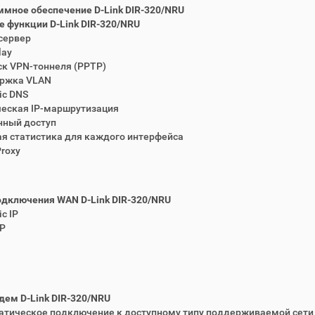
мное обеспечение D-Link DIR-320/NRU
 функции D-Link DIR-320/NRU
сервер
lay
ск VPN-тоннеля (PPTP)
ержка VLAN
ic DNS
ческая IP-маршрутизация
нный доступ
ая статистика для каждого интерфейса
Proxy
дключения WAN D-Link DIR-320/NRU
c IP
IP
ем D-Link DIR-320/NRU
атическое подключение к доступному типу поддерживаемой сети