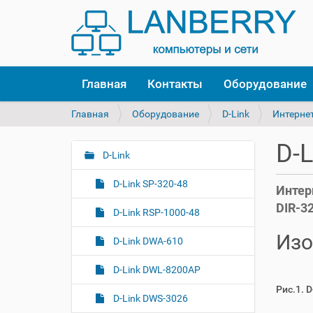
Главная
Контакты
Оборудование
В
Главная
Оборудование
D-Link
Интерне
ы
з
D-L
д
D-Link
Н
е
а
с
D-Link SP-320-48
Интер
в
ь
DIR-3
и
:
D-Link RSP-1000-48
г
Изо
D-Link DWA-610
а
ц
D-Link DWL-8200AP
и
Рис.1. 
я
D-Link DWS-3026