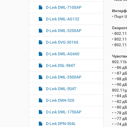
D-Link DWL-7100AP
Интерфе
• Порт 
D-Link DWL-AG132
Скорост
D-Link DWL-3200AP
• 802.11
• 802.11
D-Link DVG-3016S
• 802.11
D-Link DWL-AG660
Чувстви
802.11b
D-Link DSL-584T
• –86 д
• –87 д
D-Link DWL-3500AP
• –88 д
• –90 д
D-Link DWL-50AT
802.11g
• –84 д
D-Link DWA-520
• –82 д
• –80 д
D-Link DWL-1750AP
• –78 д
• –77 д
D-Link DPN-304L
• –74 д