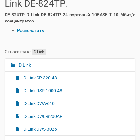
Link DE-824TP:
DE-824TP D-Link DE-824TP
24-портовый 10BASE-T 10 Мбит/с
концентратор
О
Распечатать
п
е
р
Относится к:
D-Link
а
ц
D-Link
Н
и
а
и
D-Link SP-320-48
с
в
д
и
D-Link RSP-1000-48
о
г
к
D-Link DWA-610
а
у
м
ц
D-Link DWL-8200AP
е
и
н
я
D-Link DWS-3026
т
о