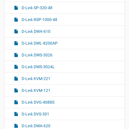
и
а
и
D-Link SP-320-48
в
с
и
д
D-Link RSP-1000-48
о
г
к
D-Link DWA-610
а
у
ц
м
D-Link DWL-8200AP
и
е
н
я
D-Link DWS-3026
т
о
D-Link DWS-3024L
м
D-Link KVM-221
D-Link KVM-121
D-Link DVG-4088S
D-Link DVS-301
D-Link DWA-620