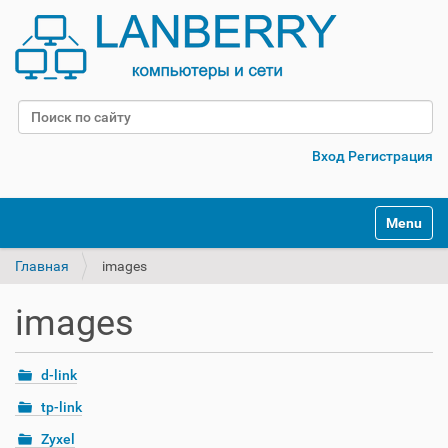
Поиск
Расширенный поиск
Вход
Регистрация
Переклю
Главная
images
images
d-link
tp-link
Zyxel