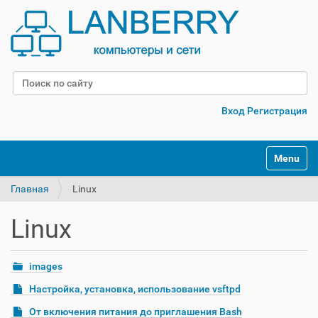
Поиск
Расширенный поиск
Вход
Регистрация
Переклю
Главная
Linux
Linux
images
Настройка, установка, использование vsftpd
От включения питания до приглашения Bash