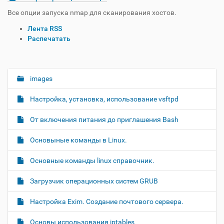
Все опции запуска nmap для сканирования хостов.
О
Лента RSS
п
Распечатать
е
р
а
ц
images
Н
и
а
и
Настройка, установка, использование vsftpd
в
с
и
д
От включения питания до приглашения Bash
о
г
к
Основыные команды в Linux.
а
у
ц
м
Основные команды linux справочник.
и
е
н
я
Загрузчик операционных систем GRUB
т
о
Настройка Exim. Создание почтового сервера.
м
Основы использования iptables