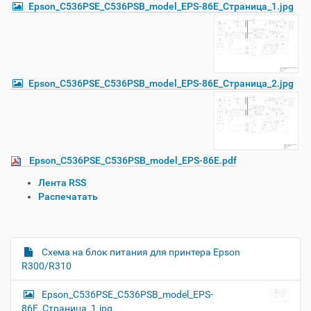
Epson_C536PSE_C536PSB_model_EPS-86E_Страница_1.jpg
Epson_C536PSE_C536PSB_model_EPS-86E_Страница_2.jpg
Epson_C536PSE_C536PSB_model_EPS-86E.pdf
О
Лента RSS
п
Распечатать
е
р
а
ц
Схема на блок питания для принтера Epson
Н
и
R300/R310
а
и
в
с
Epson_C536PSE_C536PSB_model_EPS-
и
д
86E_Страница_1.jpg