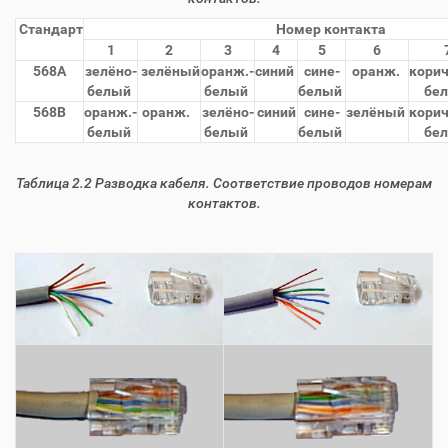
Стандарт
Номер контакта
1
2
3
4
5
6
568A
зелёно-
зелёный
оранж.-
синий
сине-
оранж.
корич
белый
белый
белый
бе
568B
оранж.-
оранж.
зелёно-
синий
сине-
зелёный
корич
белый
белый
белый
бе
Таблица
2.2 Разводка кабеля. Соответствие проводов номерам
контактов.