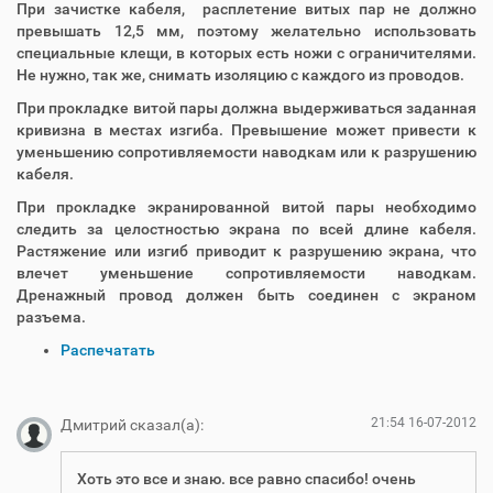
При зачистке кабеля, расплетение витых пар не должно
превышать 12,5 мм, поэтому желательно использовать
специальные клещи, в которых есть ножи с ограничителями.
Не нужно, так же, снимать изоляцию с каждого из проводов.
При прокладке витой пары должна выдерживаться заданная
кривизна в местах изгиба. Превышение может привести к
уменьшению сопротивляемости наводкам или к разрушению
кабеля.
При прокладке экранированной витой пары необходимо
следить за целостностью экрана по всей длине кабеля.
Растяжение или изгиб приводит к разрушению экрана, что
влечет уменьшение сопротивляемости наводкам.
Дренажный провод должен быть соединен с экраном
разъема.
О
Распечатать
п
е
р
21:54 16-07-2012
Дмитрий сказал(а):
а
ц
Хоть это все и знаю. все равно спасибо! очень
и