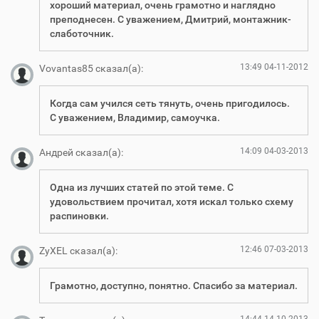
хороший материал, очень грамотно и наглядно
и
преподнесен. С уважением, Дмитрий, монтажник-
с
слаботочник.
д
о
к
13:49 04-11-2012
Vovantas85 сказал(а):
у
м
Когда сам учился сеть тянуть, очень пригодилось.
е
С уважением, Владимир, самоучка.
н
т
о
14:09 04-03-2013
Андрей сказал(а):
м
Одна из лучших статей по этой теме. С
удовольствием прочитал, хотя искал только схему
распиновки.
12:46 07-03-2013
ZyXEL сказал(а):
Грамотно, доступно, понятно. Спасибо за материал.
14:44 14-10-2013