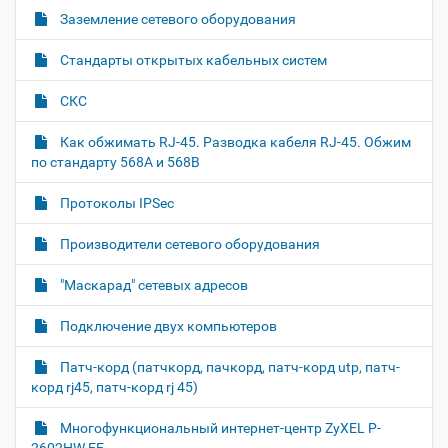
г
Заземление сетевого оборудования
а
Стандарты открытых кабельных систем
ц
и
СКС
я
Как обжимать RJ-45. Разводка кабеля RJ-45. Обжим
по стандарту 568A и 568B
Протоколы IPSec
Производители сетевого оборудования
"Маскарад" сетевых адресов
Подключение двух компьютеров
Патч-корд (патчкорд, пачкорд, патч-корд utp, патч-
корд rj45, патч-корд rj 45)
Многофункциональный интернет-центр ZyXEL P-
2602HW EE.