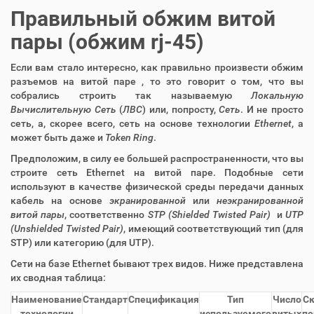
Правильный обжим витой
пары (обжим rj-45)
Если вам стало интересно, как правильно произвести обжим
разъемов на витой паре , то это говорит о том, что вы
собрались строить так называемую
Локальную
Вычислительную Сеть
(
ЛВС
) или, попросту,
Сеть
. И не просто
сеть, а, скорее всего, сеть на основе технологии
Ethernet
, а
может быть даже и
Token Ring
.
Предположим, в силу ее большей распространенности, что вы
строите сеть Ethernet на витой паре. Подобные сети
используют в качестве физической среды передачи данных
кабель на основе
экранированной
или
неэкранированной
витой пары
, соответственно
STP (Shielded Twisted Pair)
и
UTP
(Unshielded Twisted Pair)
, имеющий соответствующий тип (для
STP) или категорию (для UTP).
Сети на базе Ethernet бывают трех видов. Ниже представлена
их сводная таблица:
Наименование
Стандарт
Спецификация
Тип
Число
Ск
технологии
используемого
витых
пе