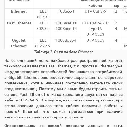
кабеля
пар
д
Ethernet
IEEE
10Base-T
UTP Cat.3-5
2
1
802.3i
Fast Ethernet
IEEE
100Base-TX
UTP Cat.5/STP
2
802.3u
100Base-T4
Type1A
4
М
UTP Cat.3
Gigabit
IEEE
1000Base-T
UTP Cat.5
4
Ethernet
802.3ab
М
Таблица 1. Сети на базе Ethernet
На сегодняшний день, наиболее распространенной из этих
технологий является Fast Ethernet, т.к. простая Ethernet уже
не удовлетворяет потребностей большинства потребителей,
а Gigabit Ethernet еще достаточно дорога для ее широкого
применения, хотя и начинает постепенно вытеснять своих
предшественниц. Поэтому мы с вами будем строить сеть на
основе Fast Ethernet с использованием двух витых пар из
кабеля UTP Cat.5. К тому же, как показывает практика, при
использовании данного типа кабеля возможна работа и
простой Ethernet, что может пригодиться при наличии
некоторого количества старых устройств.
Определившись со средой передачи данных в сети,