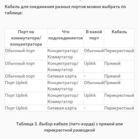
Кабель для соединения разных портов можно выбрать по
таблице:
Порт на
Что
В какой
Кабель
коммутаторе/
подсоединяется
порт
концентраторе
Обычный порт
Концентратор/
Обычный
Перекрестный
Коммутатор
Обычный порт
Концентратор/
Uplink
Прямой
Коммутатор
Обычный порт
Сетевая карта
-
Прямой
Порт Uplink
Концентратор/
Обычный
Прямой
Коммутатор
Порт Uplink
Концентратор/
Uplink
Перекрестный
Коммутатор
Порт Uplink
Сетевая карта
-
Перекрестный
Таблица 3.
Выбор кабеля (патч-корда) с прямой или
перекрестной разводкой