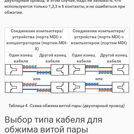
двухпарный провод. В этом случае, надо не забывать, что
используются только 1,2,3 и 6 контакты, и не ошибиться при
обжатии.
Соединение компьютера/
Соединение компьютера/
устройства (порта MDI) с
устройства (порта MDI) с
концентратором (портом MDI-
компьютером (портом MDI)
X)
Один конец
Другой конец
Один конец
Другой конец
кабеля
кабеля
кабеля
кабеля
или
или
Таблица 4. Схема обжима витой пары (двухпарный провод)
Выбор типа кабеля для
обжима витой пары