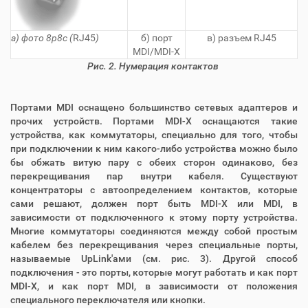
а) фото 8p8c (
RJ45
)
б) порт
в) разъем RJ45
MDI/MDI-X
Рис. 2. Нумерация контактов
Портами MDI оснащено большинство сетевых адаптеров и
прочих устройств. Портами MDI-X оснащаются такие
устройства, как коммутаторы, специально для того, чтобы
при подключении к ним какого-либо устройства можно было
бы обжать витую пару с обеих сторон одинаково, без
перекрещивания пар внутри кабеля. Существуют
концентраторы с автоопределением контактов, которые
сами решают, должен порт быть MDI-X или MDI, в
зависимости от подключенного к этому порту устройства.
Многие коммутаторы соединяются между собой простым
кабелем без перекрещивания через специальные порты,
называемые UpLink'ами (см. рис. 3). Другой способ
подключения - это порты, которые могут работать и как порт
MDI-X, и как порт MDI, в зависимости от положения
специального переключателя или кнопки.