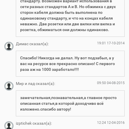
стандарту. Возможен вариант использования в
сети разных стандартов А и В. Но обжимка с двух
сторон кабеля должна быть выполнена по
одинаковому стандарту, и что на концах кабеля
неважно. Две розетки или две вилки или вилка и
розетка, обжиматься они должны одинаково.
19:01 17-10-2014
Димас сказал(а):
Спасибо! Никогда не делал. Ну вот подзабыл, а у
вас на ресурсе все прекрасно описано! С первого
раза аж на 1000 заработало!!!!
09:50 04-08-2015
Мир и лад сказал(а):
замечательная,познавательная,а главное просто
описанная статья,в которой доходчиво всё
изложено.спасибо автору!
12:24 12-04-2016
izptichek сказал(а):