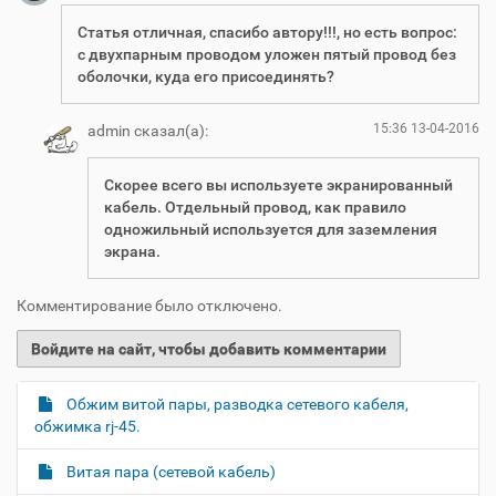
Статья отличная, спасибо автору!!!, но есть вопрос:
с двухпарным проводом уложен пятый провод без
оболочки, куда его присоединять?
15:36 13-04-2016
admin сказал(а):
Скорее всего вы используете экранированный
кабель. Отдельный провод, как правило
одножильный используется для заземления
экрана.
Комментирование было отключено.
Обжим витой пары, разводка сетевого кабеля,
Н
обжимка rj-45.
а
в
Витая пара (сетевой кабель)
и