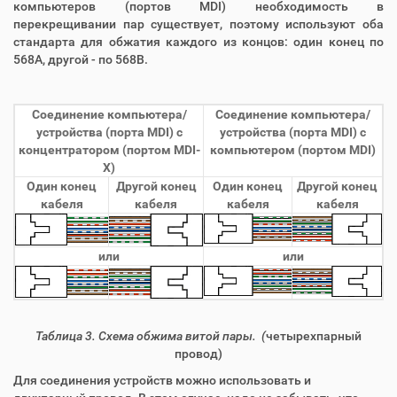
компьютеров (портов MDI) необходимость в
перекрещивании пар существует, поэтому используют оба
стандарта для обжатия каждого из концов: один конец по
568A, другой - по 568B.
Соединение компьютера/
Соединение компьютера/
устройства (порта MDI) с
устройства (порта MDI) с
концентратором (портом MDI-
компьютером (портом MDI)
X)
Один конец
Другой конец
Один конец
Другой конец
кабеля
кабеля
кабеля
кабеля
или
или
Таблица 3. Схема обжима витой пары. (
четырехпарный
провод)
Для соединения устройств можно использовать и