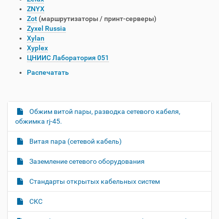
ZNYX
Zot
(маршрутизаторы / принт-серверы)
Zyxel Russia
Xylan
Xyplex
ЦНИИС Лаборатория 051
О
Распечатать
п
е
р
а
Обжим витой пары, разводка сетевого кабеля,
Н
ц
обжимка rj-45.
а
и
в
и
Витая пара (сетевой кабель)
и
с
д
г
Заземление сетевого оборудования
о
а
к
Стандарты открытых кабельных систем
ц
у
и
м
СКС
е
я
н