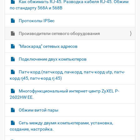
Как обжимать RJ-45. Разводка кабеля RJ-45. Обжим
т
по стандарту 568A и 568B
о
м
Протоколы IPSec
Производители сетевого оборудования
"Маскарад" сетевых адресов
Подключение двух компьютеров
Патч-корд (патчкорд, пачкорд, патч-корд utp, патч-
корд rj45, патч-корд rj 45)
Многофункциональный интернет-центр ZyXEL P-
2602HW EE.
Обжим витой пары
Cеть между двумя компьютерами, установка,
создание, настройка.