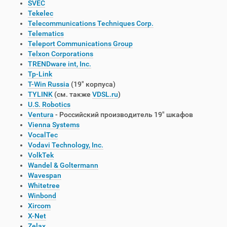
SVEC
Tekelec
Telecommunications Techniques Corp.
Telematics
Teleport Communications Group
Telxon Corporations
TRENDware int, Inc.
Tp-Link
T-Win Russia
(19" корпуса)
TYLINK
(см. также
VDSL.ru
)
U.S. Robotics
Ventura
- Российский производитель 19" шкафов
Vienna Systems
VocalTec
Vodavi Technology, Inc.
VolkTek
Wandel & Goltermann
Wavespan
Whitetree
Winbond
Xircom
X-Net
Zelax