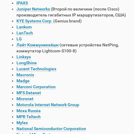
IPAXS
Juniper Networks
(Второй по величине (после Cisco)
производитель гигабитных IP маршрутизаторов, США)
KYE Systems Corp.
(Genius brand)
Lankom
LanTech
LG
Лайт Коммуникейшн
(сетевые устройства NetPing,
коммутатор Lightcom-S100-8)
Linksys
LongShine
Lucent Technologies
Macronix
Madge
Marconi Corporation
MFS Datanet
Мicronet
Motorola Internet Network Group
Moxa Russia
MPR Teltech
Mylex
National Semiconductor Corporation