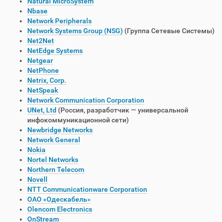
Natural MicroSystem
Nbase
Network Peripherals
Network Systems Group (NSG)
(Группа Сетевые Системы)
Net2Net
NetEdge Systems
Netgear
NetPhone
Netrix, Corp.
NetSpeak
Network Communication Corporation
UNet, Ltd
(Россия, разработчик — универсальной
инфокоммуникационной сети)
Newbridge Networks
Network General
Nokia
Nortel Networks
Northern Telecom
Novell
NTT Communicationware Corporation
ОАО «Одескабель»
Olencom Electronics
OnStream