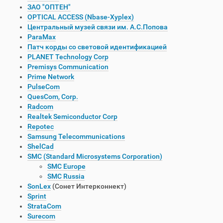
ЗАО "ОПТЕН"
OPTICAL ACCESS (Nbase-Xyplex)
Центральный музей связи им. А.С.Попова
ParaMax
Патч корды со световой идентификацией
PLANET Technology Corp
Premisys Communication
Prime Network
PulseCom
QuesCom, Corp.
Radcom
Realtek Semiconductor Corp
Repotec
Samsung Telecommunications
ShelCad
SMC (Standard Microsystems Corporation)
SMC Europe
SMC Russia
SonLex
(Сонет Интерконнект)
Sprint
StrataCom
Surecom