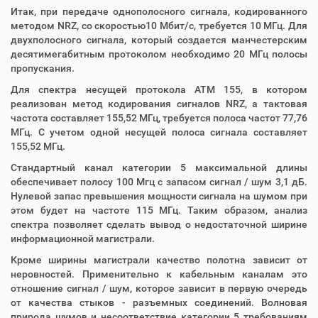
Итак, при передаче однополосного сигнала, кодированного
методом NRZ, со скоростью10 Мбит/с, требуется 10 МГц. Для
двухполосного сигнала, который создается манчестерским
десятимегабитным протоколом необходимо 20 МГц полосы
пропускания.
Для спектра несущей протокола ATM 155, в котором
реализован метод кодирования сигналов NRZ, а тактовая
частота составляет 155,52 МГц, требуется полоса частот 77,76
МГц. С учетом одной несущей полоса сигнала составляет
155,52 МГц.
Стандартный канал категории 5 максимальной длины
обеспечивает полосу 100 Мгц с запасом сигнал / шум 3,1 дБ.
Нулевой запас превышения мощности сигнала на шумом при
этом будет на частоте 115 МГц. Таким образом, анализ
спектра позволяет сделать вывод о недостаточной ширине
информационной магистрали.
Кроме ширины магистрали качество полотна зависит от
неровностей. Применительно к кабельным каналам это
отношение сигнал / шум, которое зависит в первую очередь
от качества стыков - разъемных соединений. Волновая
природа шумов и несоответствие категории 5 требованиям