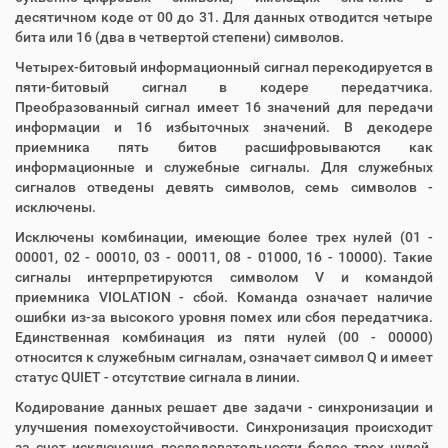
десятичном коде от 00 до 31. Для данных отводится четыре
бита или 16 (два в четвертой степени) символов.
Четырех-битовый информационный сигнал перекодируется в
пяти-битовый сигнал в кодере передатчика.
Преобразованный сигнал имеет 16 значений для передачи
информации и 16 избыточных значений. В декодере
приемника пять битов расшифровываются как
информационные и служебные сигналы. Для служебных
сигналов отведены девять символов, семь символов -
исключены.
Исключены комбинации, имеющие более трех нулей (01 -
00001, 02 - 00010, 03 - 00011, 08 - 01000, 16 - 10000). Такие
сигналы интерпретируются символом V и командой
приемника VIOLATION - сбой. Команда означает наличие
ошибки из-за высокого уровня помех или сбоя передатчика.
Единственная комбинация из пяти нулей (00 - 00000)
относится к служебным сигналам, означает символ Q и имеет
статус QUIET - отсутствие сигнала в линии.
Кодирование данных решает две задачи - синхронизации и
улучшения помехоустойчивости. Синхронизация происходит
за счет исключения последовательности более трех нулей.