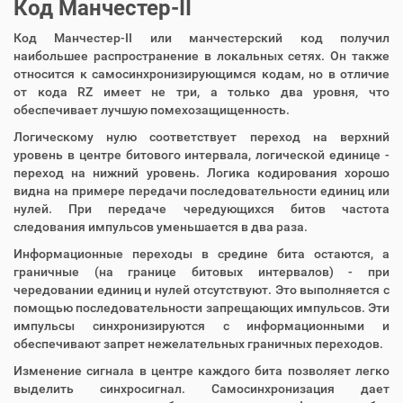
Код Манчестер-II
Код Манчестер-II или манчестерский код получил
наибольшее распространение в локальных сетях. Он также
относится к самосинхронизирующимся кодам, но в отличие
от кода RZ имеет не три, а только два уровня, что
обеспечивает лучшую помехозащищенность.
Логическому нулю соответствует переход на верхний
уровень в центре битового интервала, логической единице -
переход на нижний уровень. Логика кодирования хорошо
видна на примере передачи последовательности единиц или
нулей. При передаче чередующихся битов частота
следования импульсов уменьшается в два раза.
Информационные переходы в средине бита остаются, а
граничные (на границе битовых интервалов) - при
чередовании единиц и нулей отсутствуют. Это выполняется с
помощью последовательности запрещающих импульсов. Эти
импульсы синхронизируются с информационными и
обеспечивают запрет нежелательных граничных переходов.
Изменение сигнала в центре каждого бита позволяет легко
выделить синхросигнал. Самосинхронизация дает