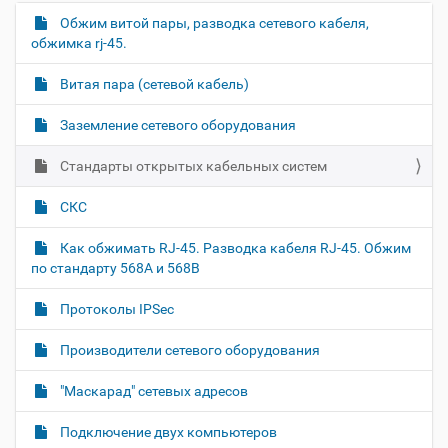
р
а
Обжим витой пары, разводка сетевого кабеля,
Н
ц
обжимка rj-45.
а
и
в
и
Витая пара (сетевой кабель)
и
с
д
г
Заземление сетевого оборудования
о
а
к
Стандарты открытых кабельных систем
ц
у
и
м
СКС
е
я
н
Как обжимать RJ-45. Разводка кабеля RJ-45. Обжим
т
по стандарту 568A и 568B
о
м
Протоколы IPSec
Производители сетевого оборудования
"Маскарад" сетевых адресов
Подключение двух компьютеров