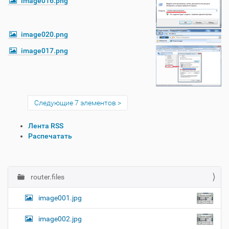
image016.png
image020.png
image017.png
Следующие 7 элементов
О
Лента RSS
п
Распечатать
е
р
а
ц
router.files
Н
и
а
и
image001.jpg
в
с
и
д
image002.jpg
о