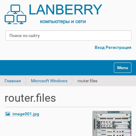
Поиск
Расширенный поиск
Вход
Регистрация
Переклю
Главная
Microsoft Windows
router.files
router.files
image001.jpg