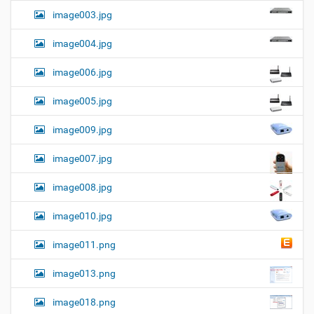
г
к
image003.jpg
а
у
ц
м
image004.jpg
и
е
н
я
image006.jpg
т
о
image005.jpg
м
image009.jpg
image007.jpg
image008.jpg
image010.jpg
image011.png
image013.png
image018.png