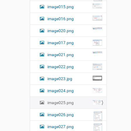
н
р
т
image015.png
н
о
о
м
г
image016.png
о
п
image020.png
р
о
image017.png
с
м
о
image021.png
т
р
image022.png
а
к
а
image023.jpg
р
т
image024.png
и
н
image025.png
к
и
…
image026.png
image027.png