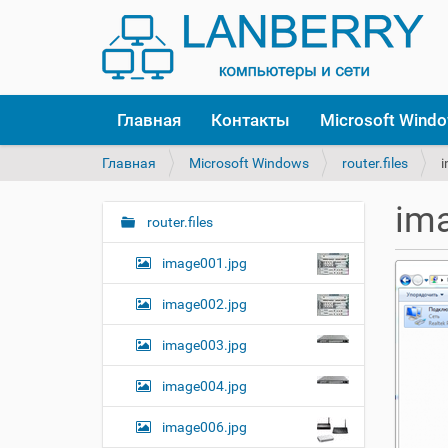
Главная
Контакты
Microsoft Wind
В
Главная
Microsoft Windows
router.files
ы
з
im
д
router.files
Н
е
а
с
image001.jpg
в
ь
и
:
image002.jpg
г
image003.jpg
а
ц
image004.jpg
и
я
image006.jpg