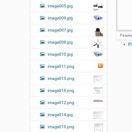
image005.jpg
image009.jpg
image007.jpg
Н
Размер
а
image008.jpg
О
Р
ж
п
м
image010.jpg
и
е
т
р
е
image011.png
а
д
ц
л
image013.png
и
я
и
п
image018.png
о
с
л
д
н
image012.png
о
о
к
р
image014.jpg
у
а
м
з
м
е
image019.png
е