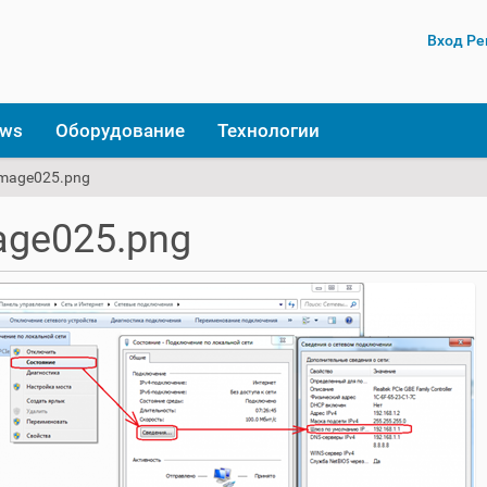
Вход
Ре
ows
Оборудование
Технологии
image025.png
age025.png