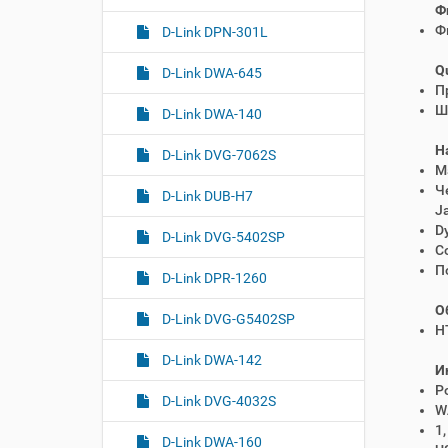
Ф
Ф
D-Link DPN-301L
Qu
D-Link DWA-645
П
Ш
D-Link DWA-140
Н
D-Link DVG-7062S
М
Ч
D-Link DUB-H7
J
D
D-Link DVG-5402SP
С
П
D-Link DPR-1260
О
D-Link DVG-G5402SP
H
D-Link DWA-142
И
P
D-Link DVG-4032S
WA
1,
D-Link DWA-160