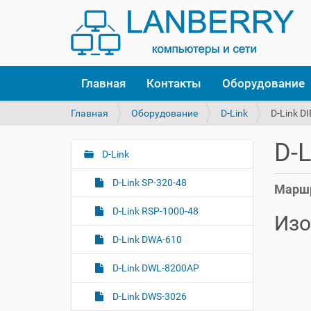
Главная
Контакты
Оборудование
В
Главная
Оборудование
D-Link
D-Link D
ы
з
D-L
д
D-Link
Н
е
а
с
D-Link SP-320-48
Маршр
в
ь
и
:
D-Link RSP-1000-48
Изо
г
D-Link DWA-610
а
ц
D-Link DWL-8200AP
и
я
D-Link DWS-3026