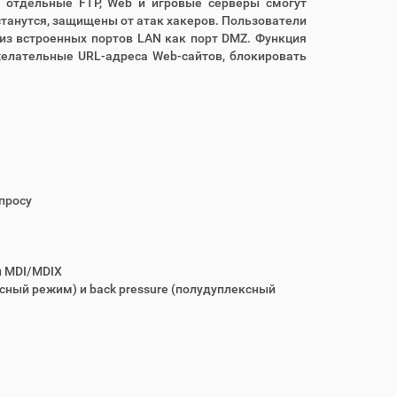
 отдельные FTP, Web и игровые серверы смогут
станутся, защищены от атак хакеров. Пользователи
из встроенных портов LAN как порт DMZ. Функция
ежелательные URL-адреса Web-сайтов, блокировать
просу
и MDI/MDIX
ный режим) и back pressure (полудуплексный