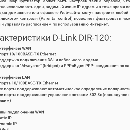
ика. Маршрутизатор может быть настроен таким образом, что
но использовать один, видимый извне IP-адрес, и в тоже время о
ью домашнего или офисного Web-сайта могут настроить любой 
льского» контроля (Parental control) позволяет фильтровать н
и управлять расписанием по использованию Интернет.
актеристики D-Link DIR-120:
нтерфейсы WAN
 порт 10/100BASE-TX Ethernet
оддержка подключения DSL и кабельного модема
оддержка "Always-on" (bridged) и PPPoE для PPP- соединения по за
нтерфейсы LAN
 порта 10/100BASE-TX Ethernet
се порты поддерживают автоматическое определение полярност
се порты поддерживают управление потоком 802.3x (полнодуплекс
ежим)
ипы подключения WAN
atic IP
ynamic IP
PPoE