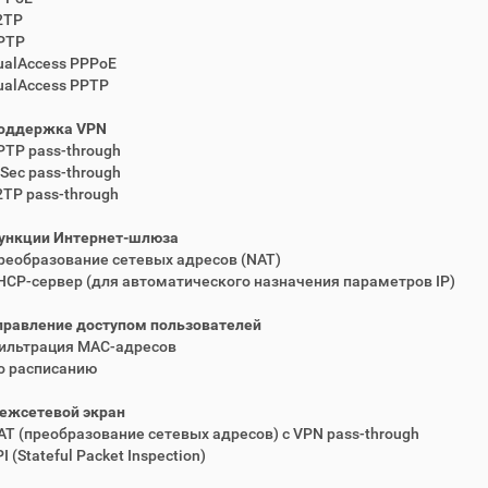
2TP
PTP
ualAccess PPPoE
ualAccess PPTP
оддержка VPN
PTP pass-through
PSec pass-through
2TP pass-through
ункции Интернет-шлюза
реобразование сетевых адресов (NAT)
HCP-сервер (для автоматического назначения параметров IP)
правление доступом пользователей
ильтрация MAC-адресов
о расписанию
ежсетевой экран
AT (преобразование сетевых адресов) с VPN pass-through
I (Stateful Packet Inspection)