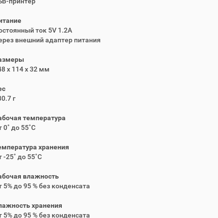
SB-принтер
итание
остоянный ток 5V 1.2A
ерез внешний адаптер питания
азмеры
48 x 114 x 32 мм
ес
0.7 г
абочая температура
 0˚ до 55˚C
емпература хранения
 -25˚ до 55˚C
абочая влажность
т 5% до 95 % без конденсата
лажность хранения
т 5% до 95 % без конденсата