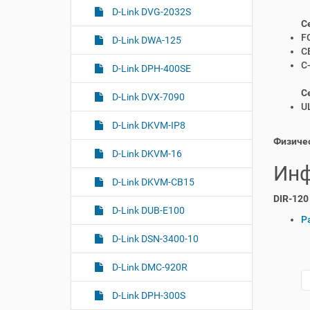
D-Link DVG-2032S
С
F
D-Link DWA-125
C
C
D-Link DPH-400SE
С
D-Link DVX-7090
U
D-Link DKVM-IP8
Физиче
D-Link DKVM-16
Инф
D-Link DKVM-CB15
DIR-12
D-Link DUB-E100
О
Р
п
D-Link DSN-3400-10
е
р
D-Link DMC-920R
а
ц
D-Link DPH-300S
и