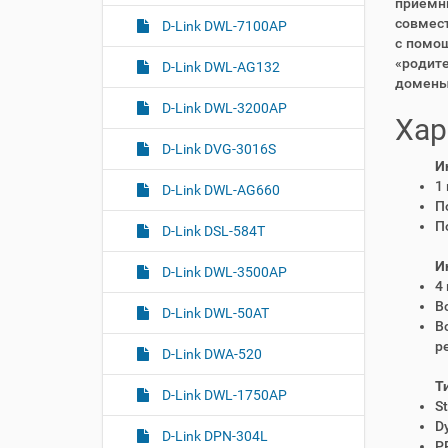
приемн
совмест
D-Link DWL-7100AP
с помощ
«родите
D-Link DWL-AG132
домены 
D-Link DWL-3200AP
Хар
D-Link DVG-3016S
И
1
D-Link DWL-AG660
П
П
D-Link DSL-584T
И
D-Link DWL-3500AP
4
В
D-Link DWL-50AT
В
р
D-Link DWA-520
Т
D-Link DWL-1750AP
St
D
D-Link DPN-304L
P