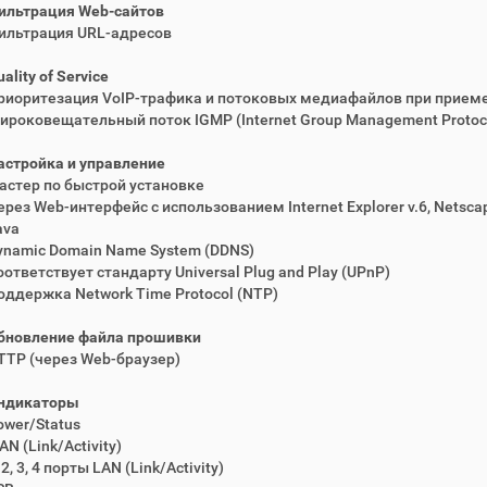
ильтрация Web-сайтов
ильтрация URL-адресов
ality of Service
риоритезация VoIP-трафика и потоковых медиафайлов при прием
ироковещательный поток IGMP (Internet Group Management Protoc
астройка и управление
астер по быстрой установке
ерез Web-интерфейс с использованием Internet Explorer v.6, Netsca
ava
ynamic Domain Name System (DDNS)
оответствует стандарту Universal Plug and Play (UPnP)
оддержка Network Time Protocol (NTP)
бновление файла прошивки
TTP (через Web-браузер)
ндикаторы
ower/Status
N (Link/Activity)
 2, 3, 4 порты LAN (Link/Activity)