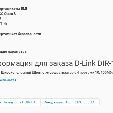
ертификаты EMI
CC Class B
E
-Tick
ертификат безопасности
L
ские параметры
ормация для заказа D-Link DIR-
0
Широкополосный Ethernet-маршрутизатор с 4 портами 10/100Мби
аспечатать
Назад: D-Link DIR-615
Следующий: D-Link DMC-530SC