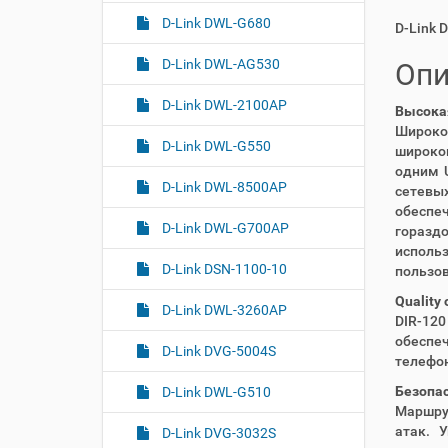
D-Link DWL-G680
D-Link 
D-Link DWL-AG530
Опи
D-Link DWL-2100AP
Высока
Широко
D-Link DWL-G550
широко
одним 
D-Link DWL-8500AP
сетевы
обеспеч
D-Link DWL-G700AP
горазд
исполь
D-Link DSN-1100-10
пользо
Quality 
D-Link DWL-3260AP
DIR-12
обеспе
D-Link DVG-5004S
телефон
Безопа
D-Link DWL-G510
Маршру
атак. 
D-Link DVG-3032S