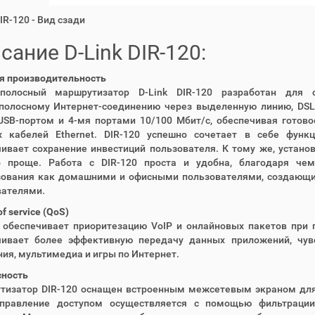
DIR-120 - Вид сзади
сание D-Link DIR-120:
я производительность
полосный маршрутизатор D-Link DIR-120 разработан для 
полосному Интернет-соединению через выделенную линию, DS
USB-портом и 4-мя портами 10/100 Мбит/с, обеспечивая готов
х кабелей Ethernet. DIR-120 успешно сочетает в себе функц
ивает сохранение инвестиций пользователя. К тому же, установ
о проще. Работа с DIR-120 проста и удобна, благодаря че
зования как домашними и офисными пользователями, создающи
вателями.
of service (QoS)
0 обеспечивает приоритезацию VoIP и онлайновых пакетов при
чивает более эффективную передачу данных приложений, чув
ия, мультимедиа и игры по Интернет.
сность
тизатор DIR-120 оснащен встроенным межсетевым экраном для
Управление доступом осуществляется с помощью фильтраци