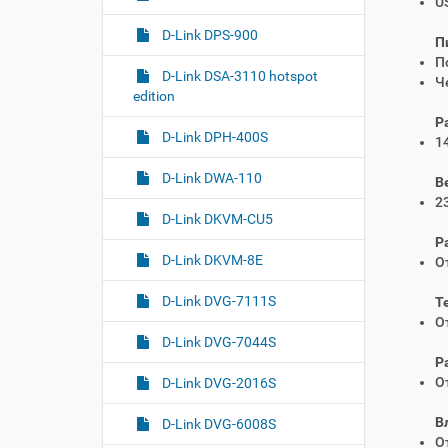
U
D-Link DPS-900
П
П
D-Link DSA-3110 hotspot
Ч
edition
Р
D-Link DPH-400S
1
D-Link DWA-110
В
23
D-Link DKVM-CU5
Р
D-Link DKVM-8E
От
D-Link DVG-7111S
Т
От
D-Link DVG-7044S
Р
О
D-Link DVG-2016S
В
D-Link DVG-6008S
О