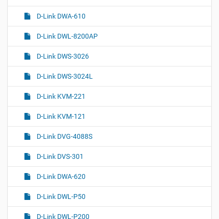
е
г
н
D-Link DWA-610
а
т
ц
о
D-Link DWL-8200AP
и
м
я
D-Link DWS-3026
D-Link DWS-3024L
D-Link KVM-221
D-Link KVM-121
D-Link DVG-4088S
D-Link DVS-301
D-Link DWA-620
D-Link DWL-P50
D-Link DWL-P200