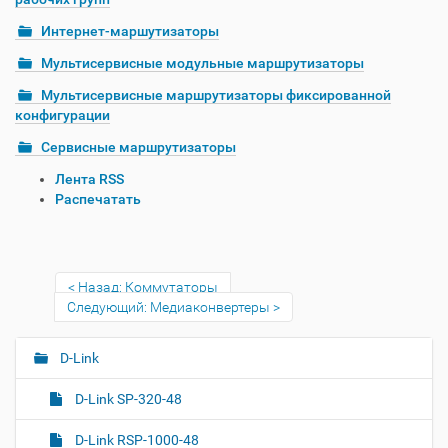
Интернет-маршутизаторы
Мультисервисные модульные маршрутизаторы
Мультисервисные маршрутизаторы фиксированной
конфигурации
Сервисные маршрутизаторы
О
Лента RSS
п
Распечатать
е
р
а
ц
Назад: Коммутаторы
и
Следующий: Медиаконвертеры
и
с
д
D-Link
Н
о
а
к
D-Link SP-320-48
в
у
и
м
D-Link RSP-1000-48