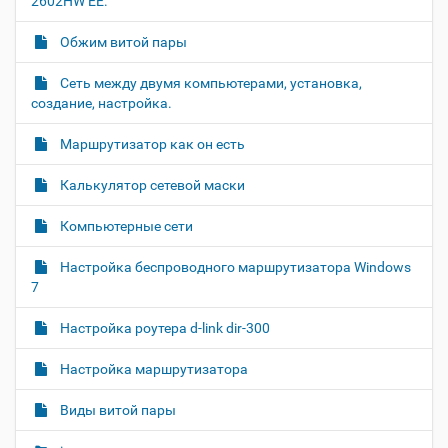
2602HW EE.
и
н
к
Обжим витой пары
и
…
Cеть между двумя компьютерами, установка,
создание, настройка.
Маршрутизатор как он есть
Калькулятор сетевой маски
Компьютерные сети
Настройка беспроводного маршрутизатора Windows
7
Настройка роутера d-link dir-300
Настройка маршрутизатора
Виды витой пары