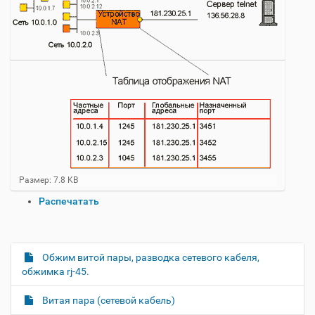
Н
Размер: 7.8 KB
а
О
Распечатать
ж
п
м
и
е
т
р
е
а
Обжим витой пары, разводка сетевого кабеля,
Н
д
ц
обжимка rj-45.
л
а
и
я
в
и
п
Витая пара (сетевой кабель)
о
и
с