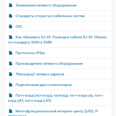
л
д
г
Заземление сетевого оборудования
н
о
а
о
к
Стандарты открытых кабельных систем
р
ц
у
а
и
м
з
СКС
м
е
я
е
н
Как обжимать RJ-45. Разводка кабеля RJ-45. Обжим
р
т
по стандарту 568A и 568B
н
о
о
м
г
Протоколы IPSec
о
п
Производители сетевого оборудования
р
о
с
"Маскарад" сетевых адресов
м
о
Подключение двух компьютеров
т
р
Патч-корд (патчкорд, пачкорд, патч-корд utp, патч-
а
к
корд rj45, патч-корд rj 45)
а
р
Многофункциональный интернет-центр ZyXEL P-
т