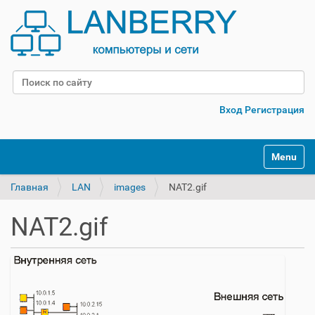
Поиск
Расширенный поиск
Вход
Регистрация
Переклю
Главная
LAN
images
NAT2.gif
NAT2.gif