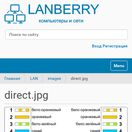
Поиск
Расширенный поиск
Вход
Регистрация
Переклю
Главная
LAN
images
direct.jpg
direct.jpg