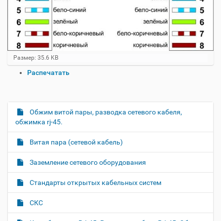
Н
Размер: 35.6 KB
а
О
Распечатать
ж
п
м
и
е
т
р
е
а
Обжим витой пары, разводка сетевого кабеля,
Н
д
ц
обжимка rj-45.
л
а
и
я
в
и
п
Витая пара (сетевой кабель)
о
и
с
л
д
г
Заземление сетевого оборудования
н
о
а
о
к
Стандарты открытых кабельных систем
р
ц
у
а
и
м
з
СКС
м
е
я
е
н