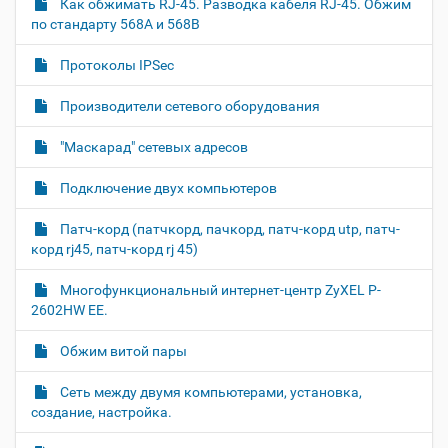
Как обжимать RJ-45. Разводка кабеля RJ-45. Обжим
р
т
по стандарту 568A и 568B
н
о
о
м
г
Протоколы IPSec
о
п
Производители сетевого оборудования
р
о
с
"Маскарад" сетевых адресов
м
о
Подключение двух компьютеров
т
р
Патч-корд (патчкорд, пачкорд, патч-корд utp, патч-
а
к
корд rj45, патч-корд rj 45)
а
р
Многофункциональный интернет-центр ZyXEL P-
т
2602HW EE.
и
н
к
Обжим витой пары
и
…
Cеть между двумя компьютерами, установка,
создание, настройка.