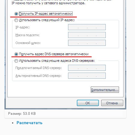
Н
Размер: 53.0 KB
а
О
Распечатать
ж
п
м
и
е