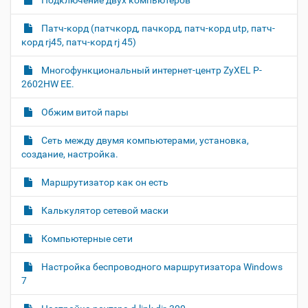
Подключение двух компьютеров
т
р
Патч-корд (патчкорд, пачкорд, патч-корд utp, патч-
а
к
корд rj45, патч-корд rj 45)
а
р
Многофункциональный интернет-центр ZyXEL P-
т
2602HW EE.
и
н
к
Обжим витой пары
и
…
Cеть между двумя компьютерами, установка,
создание, настройка.
Маршрутизатор как он есть
Калькулятор сетевой маски
Компьютерные сети
Настройка беспроводного маршрутизатора Windows
7