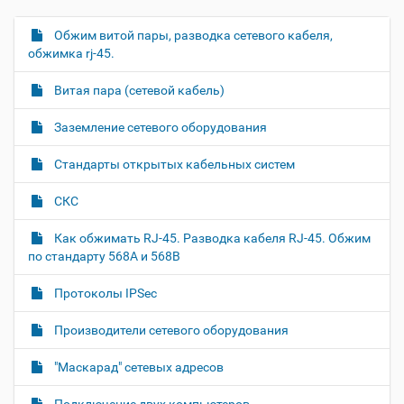
т
р
е
а
Обжим витой пары, разводка сетевого кабеля,
Н
д
ц
обжимка rj-45.
л
а
и
я
в
и
п
Витая пара (сетевой кабель)
о
и
с
л
д
г
Заземление сетевого оборудования
н
о
а
о
к
Стандарты открытых кабельных систем
р
ц
у
а
и
м
з
СКС
м
е
я
е
н
Как обжимать RJ-45. Разводка кабеля RJ-45. Обжим
р
т
по стандарту 568A и 568B
н
о
о
м
г
Протоколы IPSec
о
п
Производители сетевого оборудования
р
о
с
"Маскарад" сетевых адресов
м
о