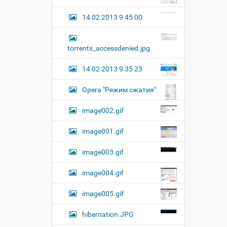
14 02 2013 9 45 00
torrents_accessdenied.jpg
14 02 2013 9 35 23
Opera "Режим сжатия"
image002.gif
image001.gif
image003.gif
image004.gif
image005.gif
hibernation.JPG