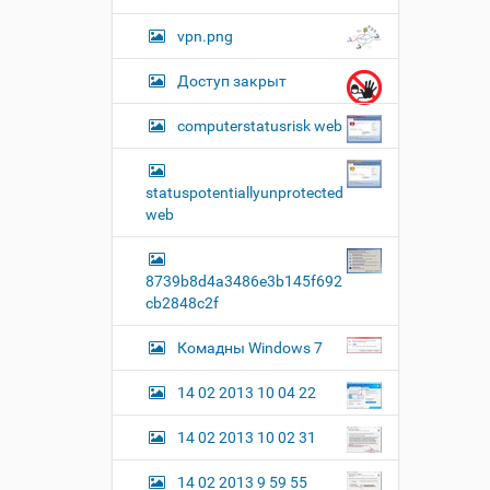
vpn.png
Доступ закрыт
computerstatusrisk web
statuspotentiallyunprotected
web
8739b8d4a3486e3b145f692
cb2848c2f
Комадны Windows 7
14 02 2013 10 04 22
14 02 2013 10 02 31
14 02 2013 9 59 55