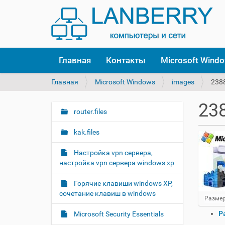
Главная
Контакты
Microsoft Wind
В
Главная
Microsoft Windows
images
238
ы
з
238
д
router.files
Н
е
а
с
kak.files
в
ь
и
:
Настройка vpn сервера,
г
настройка vpn сервера windows xp
а
Горячие клавиши windows XP,
ц
сочетание клавиш в windows
Н
Размер
и
а
я
О
Р
Microsoft Security Essentials
ж
п
м