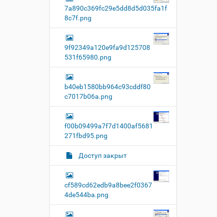
7a890c369fc29e5dd8d5d035fa1f
8c7f.png
9f92349a120e9fa9d125708
531f65980.png
b40eb1580bb964c93cddf80
c7017b06a.png
f00b09499a7f7d1400af5681
271fbd95.png
Доступ закрыт
cf589cd62edb9a8bee2f0367
4de544ba.png