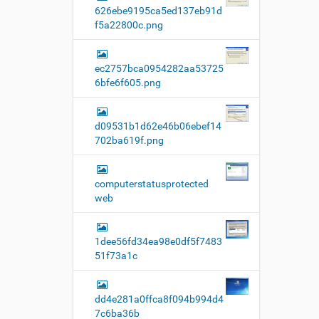
626ebe9195ca5ed137eb91d
f5a22800c.png
ec2757bca0954282aa53725
6bfe6f605.png
d09531b1d62e46b06ebef14
702ba619f.png
computerstatusprotected
web
1dee56fd34ea98e0df5f7483
51f73a1c
dd4e281a0ffca8f094b994d4
7c6ba36b