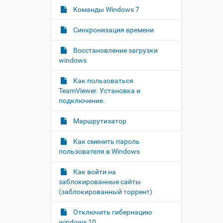
и
е
Команды Windows 7
т
р
е
а
Синхронизация времени
д
ц
л
и
я
Восстановление загрузки
и
п
windows
о
с
л
д
Как пользоваться
н
о
TeamViewer. Установка и
о
к
подключение.
р
у
а
м
з
Маршрутизатор
м
е
е
н
Как сменить пароль
р
т
пользователя в Windows
н
о
о
м
г
Как войти на
о
заблокированные сайты
п
(заблокированный торрент)
р
о
с
Отключить гибернацию
м
windows 10