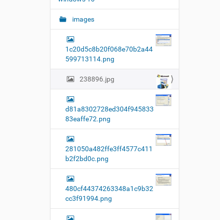
о
т
images
р
а
к
а
1c20d5c8b20f068e70b2a44
р
599713114.png
т
и
238896.jpg
н
к
и
…
d81a8302728ed304f945833
83eaffe72.png
281050a482ffe3ff4577c411
b2f2bd0c.png
480cf44374263348a1c9b32
cc3f91994.png