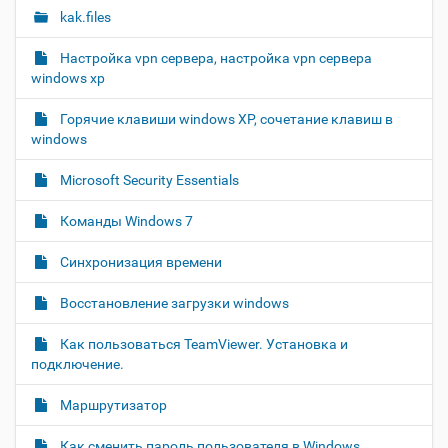
л
а
и
kak.files
я
в
и
п
о
и
с
Настройка vpn сервера, настройка vpn сервера
л
д
г
windows xp
н
о
а
о
к
Горячие клавиши windows XP, сочетание клавиш в
р
ц
у
а
windows
и
м
з
м
е
я
Microsoft Security Essentials
е
н
р
т
Команды Windows 7
н
о
о
м
г
Синхронизация времени
о
п
Восстановление загрузки windows
р
о
с
Как пользоваться TeamViewer. Установка и
м
подключение.
о
т
Маршрутизатор
р
а
к
Как сменить пароль пользователя в Windows