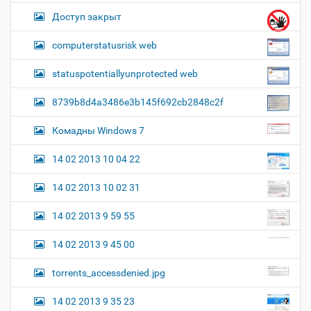
Доступ закрыт
computerstatusrisk web
statuspotentiallyunprotected web
8739b8d4a3486e3b145f692cb2848c2f
Комадны Windows 7
14 02 2013 10 04 22
14 02 2013 10 02 31
14 02 2013 9 59 55
14 02 2013 9 45 00
torrents_accessdenied.jpg
14 02 2013 9 35 23