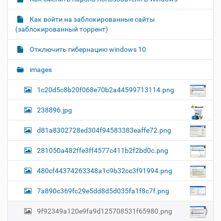
а
р
Как войти на заблокированные сайты
т
(заблокированный торрент)
и
н
к
Отключить гибернацию windows 10
и
…
images
1c20d5c8b20f068e70b2a44599713114.png
238896.jpg
d81a8302728ed304f94583383eaffe72.png
281050a482ffe3ff4577c411b2f2bd0c.png
480cf44374263348a1c9b32cc3f91994.png
7a890c369fc29e5dd8d5d035fa1f8c7f.png
9f92349a120e9fa9d125708531f65980.png