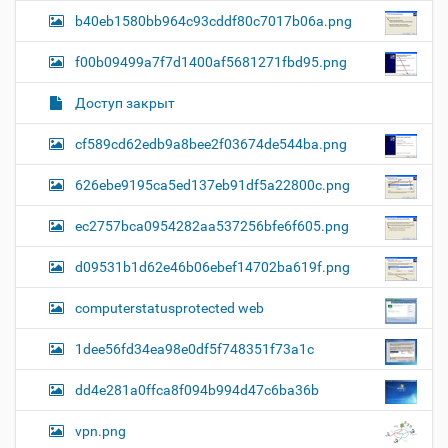
b40eb1580bb964c93cddf80c7017b06a.png
f00b09499a7f7d1400af5681271fbd95.png
Доступ закрыт
cf589cd62edb9a8bee2f03674de544ba.png
626ebe9195ca5ed137eb91df5a22800c.png
ec2757bca0954282aa537256bfe6f605.png
d09531b1d62e46b06ebef14702ba619f.png
computerstatusprotected web
1dee56fd34ea98e0df5f748351f73a1c
dd4e281a0ffca8f094b994d47c6ba36b
vpn.png