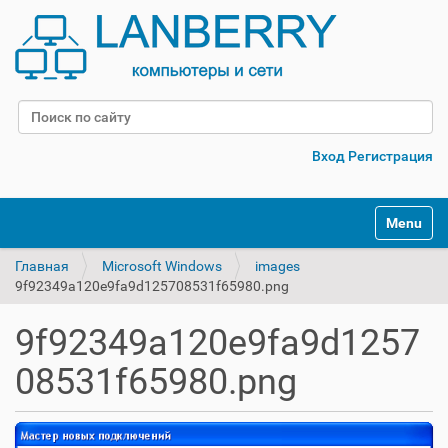
Поиск
Расширенный поиск
Вход
Регистрация
Переклю
Главная
Microsoft Windows
images
9f92349a120e9fa9d125708531f65980.png
9f92349a120e9fa9d1257
08531f65980.png