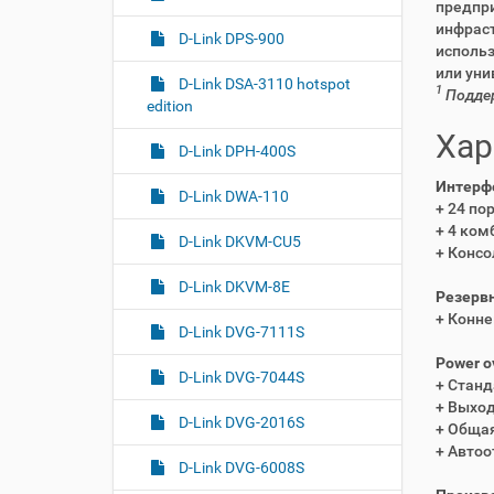
предпр
инфрас
D-Link DPS-900
использ
или уни
D-Link DSA-3110 hotspot
1
Поддер
edition
Хар
D-Link DPH-400S
Интерфе
D-Link DWA-110
+ 24 по
+ 4 ком
D-Link DKVM-CU5
+ Консо
D-Link DKVM-8E
Резервн
+ Конне
D-Link DVG-7111S
Power o
D-Link DVG-7044S
+ Станд
+ Выход
D-Link DVG-2016S
+ Общая
+ Автоо
D-Link DVG-6008S