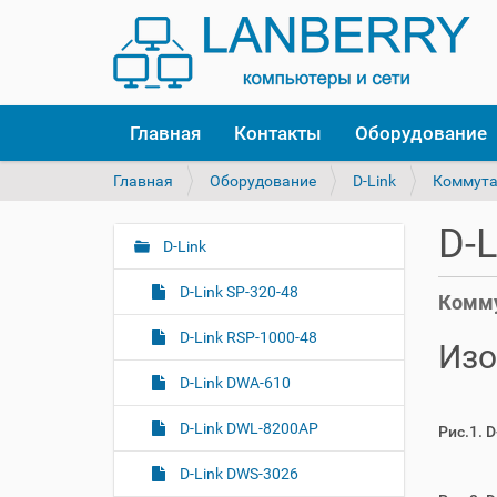
Главная
Контакты
Оборудование
В
Главная
Оборудование
D-Link
Коммут
ы
з
D-
д
D-Link
Н
е
а
с
D-Link SP-320-48
Комму
в
ь
и
:
D-Link RSP-1000-48
Изо
г
D-Link DWA-610
а
ц
D-Link DWL-8200AP
Рис.1. 
и
я
D-Link DWS-3026