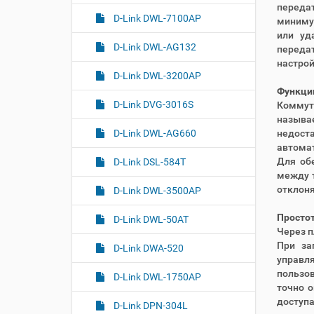
переда
D-Link DWL-7100AP
миниму
или уд
D-Link DWL-AG132
передат
настрой
D-Link DWL-3200AP
Функции
D-Link DVG-3016S
Коммут
называе
недоста
D-Link DWL-AG660
автомат
Для об
D-Link DSL-584T
между т
отклоня
D-Link DWL-3500AP
Простот
D-Link DWL-50AT
Через п
При за
D-Link DWA-520
управл
пользов
D-Link DWL-1750AP
точно о
доступа
D-Link DPN-304L