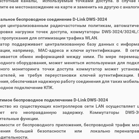
астотные каналы, используемые точками доступа. В случае о
ите ее местонахождение на карте и заменить на другую с анало
альное беспроводное соединение D-Link DWS-3024
аря централизованным радиочастотным политикам, автоматиче
ировке нагрузки точек доступа, коммутаторы DWS-3024/3024L
 пропускания для оптимизации трафика WLAN.
атор поддерживает централизованную базу данных с информа
ации, например, MAC-адреса и ключи аутентификации. В сет
чивается обмен информацией между ними. По мере перемеще
водного оборудования, может меняться используемая для подк
нного мониторинга точки доступа коммутатор может устано
вателей, не требуя переустановки ключей аутентификации.
ния, обеспечивая надежную работу соединения для таких мобиль
водное подключение КПК.
тимое беспроводное подключение D-Link DWS-3024
нство из существующих контроллеров сети LAN осуществляет ц
ает его неоправданную задержку. Коммутаторы DWS-302
ительные функции.
имости от беспроводного приложения, беспроводной трафик мо
ечения большей безопасности или локально перенапра
одительности.