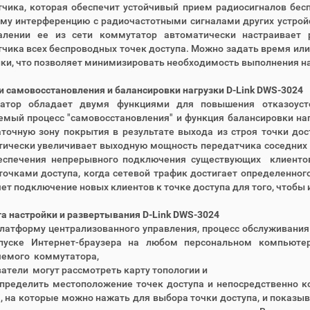
тчика, которая обеспечит устойчивый прием радиосигналов бес
му интерференцию с радиочастотными сигналами других устройс
алении ее из сети коммутатор автоматически настраивает
чика всех беспроводных точек доступа. Можно задать время ил
ки, что позволяет минимизировать необходимость выполнения н
 самовосстановления и балансировки нагрузки D-Link DWS-3024
атор обладает двумя функциями для повышения отказоусто
мый процесс "самовосстановления" и функция балансировки на
точную зону покрытия в результате выхода из строя точки дос
ически увеличивает выходную мощность передатчика соседних т
еспечения непрерывного подключения существующих клиентов
очками доступа, когда сетевой трафик достигает определенног
ет подключение новых клиентов к точке доступа для того, чтобы
а настройки и развертывания D-Link DWS-3024
латформу централизованного управления, процесс обслуживания
пуске Интернет-браузера на любом персональном компьюте
яемого коммутатора,
атели могут рассмотреть карту топологии и
пределить местоположение точек доступа и непосредственно к
, на которые можно нажать для выбора точки доступа, и показ