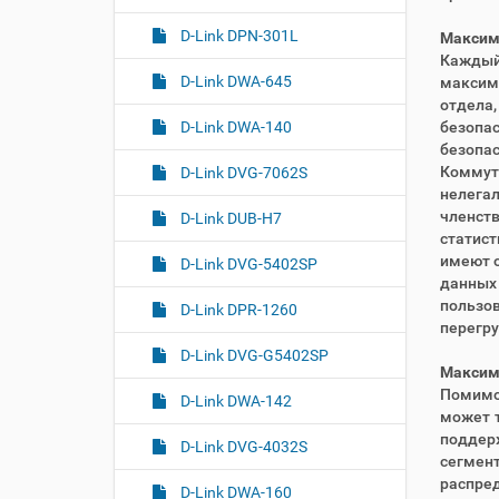
D-Link DPN-301L
Максима
Каждый 
D-Link DWA-645
максим
отдела
безопа
D-Link DWA-140
безопас
Коммут
D-Link DVG-7062S
нелега
членст
D-Link DUB-H7
статист
имеют о
D-Link DVG-5402SP
данных
пользо
D-Link DPR-1260
перегр
D-Link DVG-G5402SP
Максима
Помимо
D-Link DWA-142
может 
поддер
D-Link DVG-4032S
сегмен
распре
D-Link DWA-160