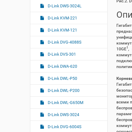
Рис.2. 
D-Link DWS-3024L
Опи
D-Link KVM-221
Гигаби
D-Link KVM-121
предна
унифиц
D-Link DVG-4088S
коммути
1
10GE
,
D-Link DVS-301
коммут
подключ
D-Link DWA-620
политик
Корневы
D-Link DWL-P50
Гигаби
безопас
D-Link DWL-P200
монитор
всеми 
D-Link DWL-G650M
беспро
параме
D-Link DWS-3024
беспро
коммут
D-Link DVG-6004S
осущес