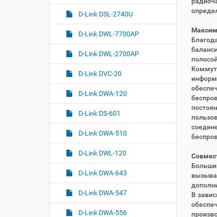
радиоч
определ
D-Link DSL-2740U
Максим
D-Link DWL-7700AP
Благод
баланс
D-Link DWL-2700AP
полосой
Коммут
D-Link DVC-20
информ
обеспе
D-Link DWA-120
беспро
постоя
D-Link DS-601
пользо
соедине
D-Link DWA-510
беспро
D-Link DWL-120
Совмес
Больши
D-Link DWA-643
вызыв
дополн
D-Link DWA-547
В завис
обесп
D-Link DWA-556
произв