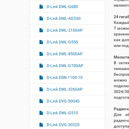
являютс
D-Link DWL-G680
24 гига
D-Link DWL-AG530
Каждый 
T можно
D-Link DWL-2100AP
хранени
как до
D-Link DWL-G550
или под
D-Link DWL-8500AP
Масштаб
В сетя
D-Link DWL-G700AP
смешан
беспро
D-Link DSN-1100-10
можно 
подклю
D-Link DWL-3260AP
3024/30
подгота
D-Link DVG-5004S
Радиоча
D-Link DWL-G510
Для об
радиоч
D-Link DVG-3032S
доступ