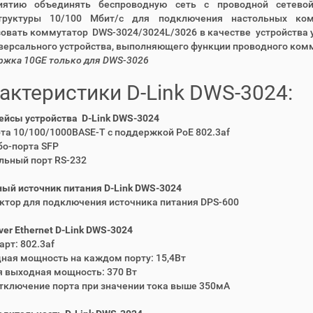
иятию объединять беспроводную сеть с проводной сетево
труктуры 10/100 Мбит/с для подключения настольных ко
овать коммутатор DWS-3024/3024L/3026 в качестве устройства 
версального устройства, выполняющего функции проводного комм
жка 10GE только для DWS-3026
актеристики D-Link DWS-3024:
йсы устройства D-Link DWS-3024
рта 10/100/1000BASE-T с поддержкой PoE 802.3af
бо-порта SFP
льный порт RS-232
ый источник питания D-Link DWS-3024
ктор для подключения источника питания DPS-600
ver Ethernet D-Link DWS-3024
арт: 802.3af
ная мощность на каждом порту: 15,4Вт
 выходная мощность: 370 Вт
тключение порта при значении тока выше 350мА