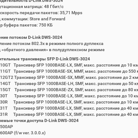
дительность D-Link DWS-3024
тационная матрица: 48 Гбит/с
 скорость передачи пакетов: 35,71 Mpps
 коммутации: Store and Forward
р буфера пакетов: 750 КБ
ние потоком D-Link DWS-3024
ление потоком 802.3x в режиме полного дуплекса
 «обратного давления» в полудуплексном режиме
ительные трансиверы SFP D-Link DWS-3024
10GT Трансивер SFP 1000BASE-LX, SMF, макс. расстояние до 10 км
11GT Трансивер SFP 1000BASE-SX, MMF, макс. расстояние до 550 м
12GT2 Трансивер SFP 1000BASE-SX, MMF, макс. расстояние до 2 км,
14GT Трансивер SFP 1000BASE-LH, SMF, макс. расстояние до 50 км
15GT Трансивер SFP 1000BASE-ZX, SMF, макс. расстояние до 80 км
30T Трансивер SFP 1000BASE-LX, SMF, макс. расстояние до 10 км, 
30R Трансивер SFP 1000BASE-LX, SMF, макс. расстояние до 10 км, 
31T Трансивер SFP 1000BASE-LX, SMF, макс. расстояние до 40 км, 
31R Трансивер SFP 1000BASE-LX, SMF, макс. расстояние до 40 км, 
емые точки доступа D-Link DWS-3024
8500AP
00AP (f/w ver. 3.0.0.x)