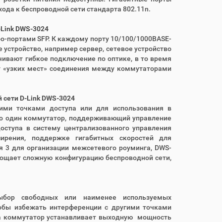
да к беспроводной сети стандарта 802.11n.
-Link DWS-3024
о-портами SFP. К каждому порту 10/100/1000BASE-
устройство, например сервер, сетевое устройство
ивают гибкое подключение по оптике, в то время
т «узких мест» соединения между коммутаторами
сети D-Link DWS-3024
кими точками доступа или для использования в
ко один коммутатор, поддерживающий управление
оступа в систему централизованного управления
ирения, поддержке гигабитных скоростей для
 3 для организации межсетевого роуминга, DWS-
рощает сложную конфигурацию беспроводной сети,
выбор свободных или наименее используемых
тобы избежать интерференции с другими точками
па коммутатор устанавливает выходную мощность