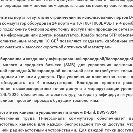
я оправданным вложением средств, с целью последующего перехо
битных порта, отсутствие ограничений по использованию портов D
коммутатор оборудован 24 портами 10/100/1000BASE-T и 4 комб
 подключить беспроводную точку доступа или проводное сетевое 
я информации или другой коммутатор. Комбо-порты SFP обеспеч
1
полнительные модули 10 GE
позволяют создавать свободные о
ключаться к высокоскоростной оптической магистрали.
ирование и создание унифицированной проводной/беспроводной 
х малого и среднего бизнеса (SMB) для управления несколь
ной проводной/беспроводной локальной сети потребуется толь
водными точками доступа. При увеличении количества точек д
объединить до 4 коммутаторов. Благодаря простоте расш
чения высокоскоростных точек доступа и маршрутизации уровня
24L/3026 обеспечивают архитектуру, которая унифицирует и уп
вливая простой переход к будущим технологиям.
стотные каналы и управление питанием D-Link DWS-3024
легчения труда IT-персонала коммутатор обеспечивает 
астотных каналов для каждой беспроводной точки доступа, ч
а или радиочастотными устройствами. Для каждой точки досту