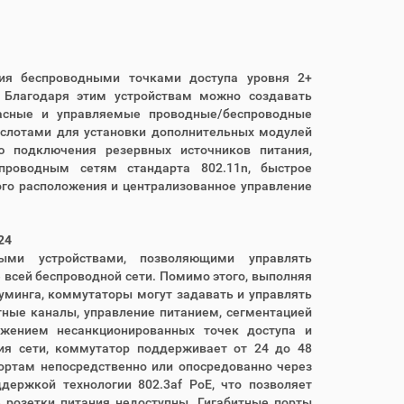
ния беспроводными точками доступа уровня 2+
 Благодаря этим устройствам можно создавать
пасные и управляемые проводные/беспроводные
, слотами для установки дополнительных модулей
ю подключения резервных источников питания,
проводным сетям стандарта 802.11n, быстрое
ого расположения и централизованное управление
24
выми устройствами, позволяющими управлять
 всей беспроводной сети. Помимо этого, выполняя
уминга, коммутаторы могут задавать и управлять
ные каналы, управление питанием, сегментацией
ружением несанкционированных точек доступа и
ия сети, коммутатор поддерживает от 24 до 48
ортам непосредственно или опосредованно через
ержкой технологии 802.3af PoE, что позволяет
 розетки питания недоступны. Гигабитные порты