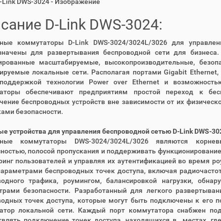
D-Link DWS-3024 - Изображение
сание D-Link DWS-3024:
тные коммутаторы D-Link DWS-3024/3024L/3026 для управле
значены для развертывания беспроводной сети для бизнеса.
ированные масштабируемые, высокопроизводительные, безо
руемые локальные сети. Располагая портами Gigabit Ethernet
 поддержкой технологии Power over Ethernet и возможность
аторы обеспечивают предприятиям простой переход к бес
ение беспроводных устройств вне зависимости от их физическ
ами безопасности.
е устройства для управления беспроводной сетью D-Link DWS-30
тные коммутаторы DWS-3024/3024L/3026 являются корне
ностью, полосой пропускания и поддерживать функционирование
инг пользователей и управляя их аутентификацией во время ро
параметрами беспроводных точек доступа, включая радиочастот
водного трафика, роумингом, балансировкой нагрузки, обна
трами безопасности. Разработанный для легкого развертыван
водных точек доступа, которые могут быть подключены к его п
атор локальной сети. Каждый порт коммутатора снабжен подд
твлять подключение точек доступа, находящихся в местах, где