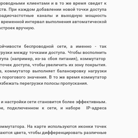
проводными клиентами и в то же время сведет к
тв. При каждом добавлении новой точки доступа
 радиочастотные каналы и выходную мощность
и временной интервал выполнения автоматической
астроек вручную.
йчивости беспроводной сети, а именно - так
грузки между точками доступа. Чтобы восполнить
тупа (например, из-за сбоя питания), коммутатор
очек доступа, чтобы увеличить их зону покрытия.
, коммутатор выполняет балансировку нагрузки
о порогового значения. В то же время коммутатор
 избежать перегрузки полосы пропускания.
 и настройки сети становится более эффективным.
ре, подключенном к сети, и наборе IP-адреса
оммутатора. На карте используются иконки точек
ываются цвета, чтобы дифференцировать различные