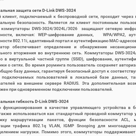
льная защита сети D-Link DWS-3024
клиент, подключаемый к беспроводной сети, проходит через п
альную безопасность. Является ли клиент постоянным пользов
, коммутаторы DWS-3024/3024L/3026 защищают сетевую инфра
сности, включая: WEP-шифрование данных, WPA/WPA2, ауте
ности 802.11i, адаптивный портал и аутентификацию MAC-адресов
атор обеспечивает определение и обнаружение несанкцион
льного вторжения во внутреннюю сеть. Коммутаторы DWS-3024
во в виртуальной частной группе (SSID), шифрование, аутенти
ики о сетях. Во время роуминга пользователь сохраняет автори
бщую базу данных, гарантируя безопасный доступ к соответств
 подключаемых пользователей в локальной базе данных, т
вателей на внешнем сервере RADIUS. Эта дополнительная воз
ужен при одновременном подключении пользователей.
льная гибкость D-Link DWS-3024
 функционирования в качестве управляющего устройства в б
также использоваться как стандартный проводной коммутатор 
жку маршрутизации пакетов, функции безопасности ACL, м
тации трафика 802.1q VLAN, IGMP Snooping для многоадресн
делением нагрузки. Помимо этого, коммутаторы поддерживают о