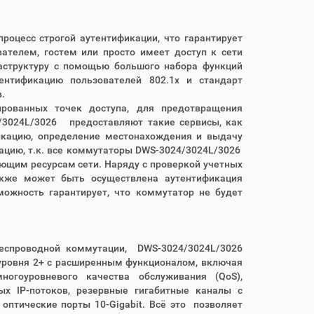
роцесс строгой аутентификации, что гарантирует
ателем, гостем или просто имеет доступ к сети
структуру с помощью большого набора функций
нтификацию пользователей 802.1x и стандарт
.
ированных точек доступа, для предотвращения
/3024L/3026 предоставляют такие сервисы, как
фикацию, определение местонахождения и выдачу
зацию, т.к. все коммутаторы DWS-3024/3024L/3026
ующим ресурсам сети. Наряду с проверкой учетных
акже может быть осуществлена аутентификация
можность гарантирует, что коммутатор не будет
еспроводной коммутации, DWS-3024/3024L/3026
уровня 2+ с расширенным функционалом, включая
ногоуровневого качества обслуживания (QoS),
ых IP-потоков, резервные гигабитные каналы с
птические порты 10-Gigabit. Всё это позволяет