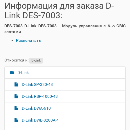
Информация для заказа D-
Link DES-7003:
DES-7003 D-Link DES-7003
Модуль управления с 6-ю GBIC
слотами
О
Распечатать
п
е
р
Относится к:
D-Link
а
ц
D-Link
Н
и
а
и
D-Link SP-320-48
с
в
д
и
D-Link RSP-1000-48
о
г
к
D-Link DWA-610
а
у
м
ц
D-Link DWL-8200AP
е
и
н