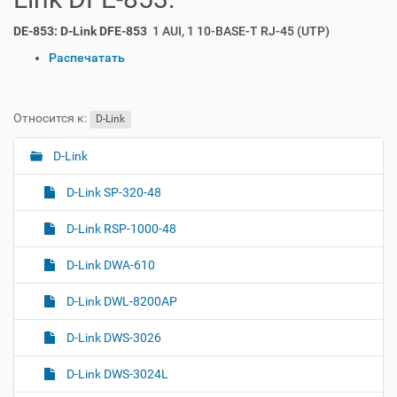
DE-853: D-Link DFE-853
1 AUI, 1 10-BASE-T RJ-45 (UTP)
О
Распечатать
п
е
р
Относится к:
D-Link
а
ц
D-Link
Н
и
а
и
D-Link SP-320-48
с
в
д
и
D-Link RSP-1000-48
о
г
к
D-Link DWA-610
а
у
м
ц
D-Link DWL-8200AP
е
и
н
я
D-Link DWS-3026
т
о
D-Link DWS-3024L
м