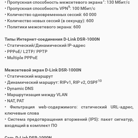
7
• Пропускная способность межсетевого экрана
: 130 Мбит/с
9
• Пропускная способность VPN
: 100 Мбит/с
• Количество одновременных сессий: 60 000
• Количество новых сессий (в секунду): 600
• Политики межсетевого экрана: 600
Типы Интернет-соединения D-Link DSR-1000N
• Статический/Динамический IP-адрес
• PPPoE/ L2TP/ PPTP
• Multiple PPPoE
Межсетевой экран D-Link DSR-1000N
• Статический маршрут
10
• Динамический маршрут: RIPv1, RIP v2, OSPF
• Dynamic DNS
• Маршрутизация между VLAN
• NAT, PAT
• Фильтрация web-содержимого: cтатический URL-адрес,
ключевые слова
• Система предотвращения вторжений (IPS): пакет сигнатур,
входящий в комплект ПО
Сеть D-Link DSR-1000N