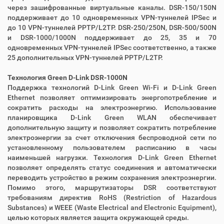
через зашифрованные виртуальные каналы. DSR-150/150N
поддерживает до 10 одновременных VPN-туннелей IPSec и
до 10 VPN-туннелей PPTP/L2TP. DSR-250/250N, DSR-500/500N
и DSR-1000/1000N поддерживает до 25, 35 и 70
одновременных VPN-туннелей IPSec соответственно, а также
25 дополнительных VPN-туннелей PPTP/L2TP.
Технология Green D-Link DSR-1000N
Поддержка технологий D-Link Green Wi-Fi и D-Link Green
Ethernet позволяет оптимизировать энергопотребление и
сократить расходы на электроэнергию. Использование
планировщика D-Link Green WLAN обеспечивает
дополнительную защиту и позволяет сократить потребление
электроэнергии за счет отключения беспроводной сети по
установленному пользователем расписанию в часы
наименьшей нагрузки. Технология D-Link Green Ethernet
позволяет определять статус соединения и автоматически
переводить устройство в режим сохранения электроэнергии.
Помимо этого, маршрутизаторы DSR соответствуют
требованиям директив RoHS (Restriction of Hazardous
Substances) и WEEE (Waste Electrical and Electronic Equipment),
целью которых является защита окружающей среды.