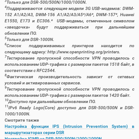
3
Только для DSR-500/500N/1000/1000N.
4
Поддерживаются следующие модели 3G USB-модемов: DWM-
152 A1/A2/A3, DWM-156 A1/A2/A3/A5*/A6*, DWM-157*, Huawei
E1550, E173 и EC306.* USB-модемы, отмеченные символом
«звездочка» будут поддерживаться при дальнейшем
обновлении ПО.
5
Только для DSR-1000N.
6
Список поддерживаемых принтеров находится по
следующему адресу: http://www.openprinting.org/printers.
7
Тестирование пропускной способности VPN проводилось с
использованием UDP-трафика с размером пакетов 1518 байт, в
соответствии с RFC2544.
8
Фактическая производительность зависит от сетевых
условий и активированных сервисов.
9
Тестирование пропускной способности VPN проводилось с
использованием UDP-трафика с размером пакетов 1420 байт.
10
Доступно при дальнейшем обновлении ПО.
11
IPv6 Ready Logo(Core) доступно для DSR-500/500N и DSR-
1000/1000N.
Смотрите также
Настройка функции IPS (Intrusion Prevention System) в
маршрутизаторах серии DSR
Настройка IGMP на DSR-500/500N/1000/1000N