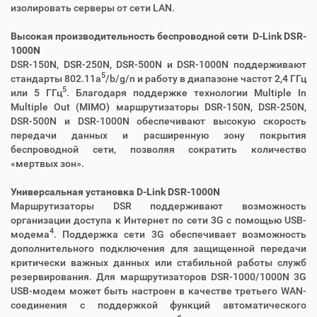
изолировать серверы от сети LAN.
Высокая производительность беспроводной сети D-Link DSR-
1000N
DSR-150N, DSR-250N, DSR-500N и DSR-1000N поддерживают
5
стандарты 802.11a
/b/g/n и работу в диапазоне частот 2,4 ГГц
5
или 5 ГГц
. Благодаря поддержке технологии Multiple In
Multiple Out (MIMO) маршрутизаторы DSR-150N, DSR-250N,
DSR-500N и DSR-1000N обеспечивают высокую скорость
передачи данных и расширенную зону покрытия
беспроводной сети, позволяя сократить количество
«мертвых зон».
Универсальная установка D-Link DSR-1000N
Маршрутизаторы DSR поддерживают возможность
организации доступа к Интернет по сети 3G с помощью USB-
4
модема
. Поддержка сети 3G обеспечивает возможность
дополнительного подключения для защищенной передачи
критически важных данных или стабильной работы служб
резервирования. Для маршрутизаторов DSR-1000/1000N 3G
USB-модем может быть настроен в качестве третьего WAN-
соединения с поддержкой функций автоматического