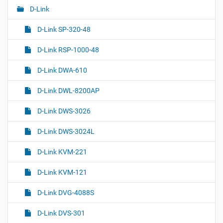
ц
D-Link
Н
и
а
и
D-Link SP-320-48
с
в
д
и
D-Link RSP-1000-48
о
г
к
D-Link DWA-610
а
у
м
ц
D-Link DWL-8200AP
е
и
н
я
D-Link DWS-3026
т
о
D-Link DWS-3024L
м
D-Link KVM-221
D-Link KVM-121
D-Link DVG-4088S
D-Link DVS-301