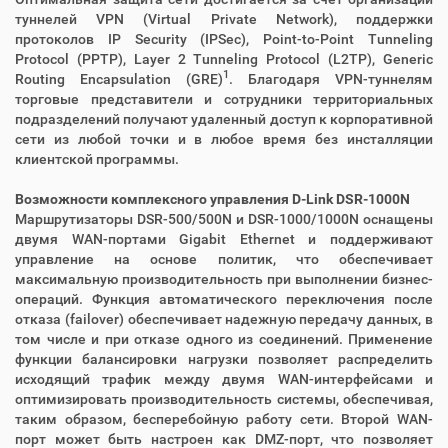
туннелей VPN (Virtual Private Network), поддержки
протоколов IP Security (IPSec), Point-to-Point Tunneling
Protocol (PPTP), Layer 2 Tunneling Protocol (L2TP), Generic
1
Routing Encapsulation (GRE)
. Благодаря VPN-туннелям
торговые представители и сотрудники территориальных
подразделений получают удаленный доступ к корпоративной
сети из любой точки и в любое время без инсталляции
клиентской программы.
Возможности комплексного управления D-Link DSR-1000N
Маршрутизаторы DSR-500/500N и DSR-1000/1000N оснащены
двумя WAN-портами Gigabit Ethernet и поддерживают
управление на основе политик, что обеспечивает
максимальную производительность при выполнении бизнес-
операций. Функция автоматического переключения после
отказа (failover) обеспечивает надежную передачу данных, в
том числе и при отказе одного из соединений. Применение
функции балансировки нагрузки позволяет распределить
исходящий трафик между двумя WAN-интерфейсами и
оптимизировать производительность системы, обеспечивая,
таким образом, бесперебойную работу сети. Второй WAN-
порт может быть настроен как DMZ-порт, что позволяет