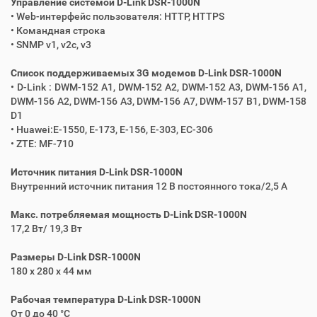
Управление системой D-Link DSR-1000N
• Web-интерфейс пользователя: HTTP, HTTPS
• Командная строка
• SNMP v1, v2c, v3
Список поддерживаемых 3G модемов D-Link DSR-1000N
• D-Link : DWM-152 A1, DWM-152 A2, DWM-152 A3, DWM-156 A1,
DWM-156 A2, DWM-156 A3, DWM-156 A7, DWM-157 B1, DWM-158
D1
• Huawei:E-1550, E-173, E-156, E-303, EC-306
• ZTE: MF-710
Источник питания D-Link DSR-1000N
Внутренний источник питания 12 В постоянного тока/2,5 А
Макс. потребляемая мощность D-Link DSR-1000N
17,2 Вт/ 19,3 Вт
Размеры D-Link DSR-1000N
180 x 280 x 44 мм
Рабочая температура D-Link DSR-1000N
От 0 до 40 °C