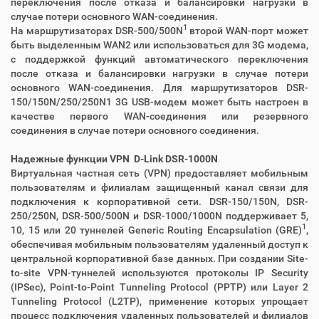
переключения после отказа и балансировки нагрузки в
случае потери основного WAN-соединения.
1
На маршрутизаторах DSR-500/500N
второй WAN-порт может
быть выделенным WAN2 или использоваться для 3G модема,
с поддержкой функций автоматического переключения
после отказа и балансировки нагрузки в случае потери
основного WAN-соединения. Для маршрутизаторов DSR-
150/150N/250/250N1 3G USB-модем может быть настроен в
качестве первого WAN-соединения или резервного
соединения в случае потери основного соединения.
Надежные функции VPN D-Link DSR-1000N
Виртуальная частная сеть (VPN) предоставляет мобильным
пользователям и филиалам защищенный канал связи для
подключения к корпоративной сети. DSR-150/150N, DSR-
250/250N, DSR-500/500N и DSR-1000/1000N поддерживает 5,
1
10, 15 или 20 туннелей Generic Routing Encapsulation (GRE)
,
обеспечивая мобильным пользователям удаленный доступ к
центральной корпоративной базе данных. При создании Site-
to-site VPN-туннелей используются протоколы IP Security
(IPSec), Point-to-Point Tunneling Protocol (PPTP) или Layer 2
Tunneling Protocol (L2TP), применение которых упрощает
процесс подключения удаленных пользователей и филиалов