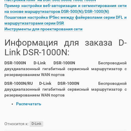
Пример настройки веб-авторизации и сегментирования сети
на основе маршрутизаторов DSR-500(N)/DSR-1000(N)
Пошаговая настройка IPSec между файерволами серии DFL и
маршрутизаторами серии DSR
Инструменты для проектирования сети
Информация для заказа D-
Link DSR-1000N:
DSR-1000N D-Link DSR-1000N
Беспроводной
двухдиапазонный гигабитный сервисный маршрутизатор с
резервированием WAN портов
DSR-1000N/RU D-Link DSR-1000N
Беспроводной
двухдиапазонный гигабитный сервисный маршрутизатор с
резервированием WAN портов
О
Распечатать
п
е
р
Относится к:
D-Link
а