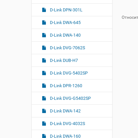
п
е
D-Link DPN-301L
р
Относит
а
D-Link DWA-645
ц
и
D-Link DWA-140
и
с
D-Link DVG-7062S
д
о
D-Link DUB-H7
к
у
D-Link DVG-5402SP
м
е
D-Link DPR-1260
н
т
D-Link DVG-G5402SP
о
м
D-Link DWA-142
D-Link DVG-4032S
D-Link DWA-160