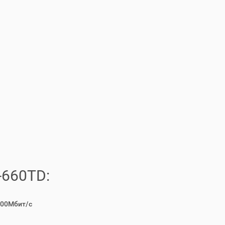
-660TD:
000Mбит/с