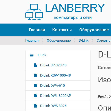
Главная
Контакты
Оборудование
В
Главная
Оборудование
D-Link
Сетевые
ы
з
D-
д
D-Link
Н
е
а
с
D-Link SP-320-48
Сетев
в
ь
и
:
D-Link RSP-1000-48
Изо
г
D-Link DWA-610
а
ц
D-Link DWL-8200AP
Рис.1. 
и
я
Опи
D-Link DWS-3026