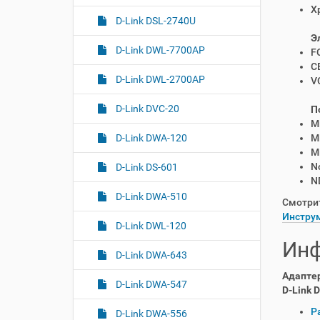
Х
D-Link DSL-2740U
Э
D-Link DWL-7700AP
F
CE
D-Link DWL-2700AP
V
D-Link DVC-20
П
M
D-Link DWA-120
M
M
N
D-Link DS-601
ND
D-Link DWA-510
Смотри
Инструм
D-Link DWL-120
Инф
D-Link DWA-643
Адаптер
D-Link DWA-547
D-Link 
О
Р
D-Link DWA-556