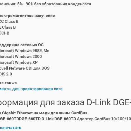
ранения: 5% - 90% без образования конденсата
лектромагнитное излучение
CC Class B
 Class B
CCI-B
оддержка сетевых ОС
icrosoft Windows 98SE, Me
icrosoft Windows 2000
icrosoft Windows XP
ovell Netware ODI для DOS
IS 2.0
те также
енты для проектирования сети
ормация для заказа D-Link DGE
 Gigabit Ethernet на меди для шины CardBus
DGE-660TD
DGE-660TD D-Link DGE-660TD
Адаптер CardBus 10/100/1
аспечатать