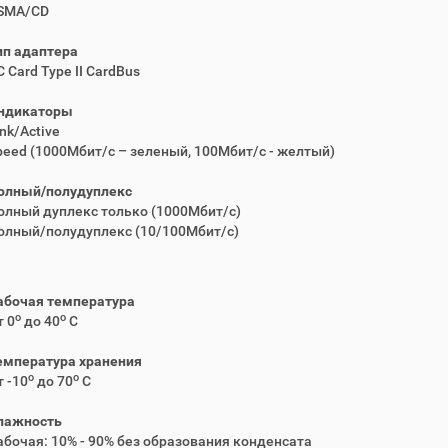
SMA/CD
ип адаптера
 Card Type II CardBus
ндикаторы
nk/Active
peed (1000Мбит/с – зеленый, 100Мбит/с - желтый)
олный/полудуплекс
олный дуплекс только (1000Mбит/с)
олный/полудуплекс (10/100Mбит/с)
абочая температура
o
o
т 0
до 40
C
емпература хранения
o
o
т -10
до 70
C
лажность
абочая: 10% - 90% без образования конденсата