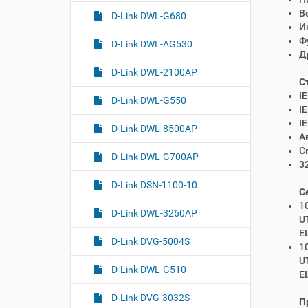
В
D-Link DWL-G680
И
Ф
D-Link DWL-AG530
Д
D-Link DWL-2100AP
С
I
D-Link DWL-G550
I
I
D-Link DWL-8500AP
А
С
D-Link DWL-G700AP
3
D-Link DSN-1100-10
С
1
D-Link DWL-3260AP
UT
E
D-Link DVG-5004S
1
UT
D-Link DWL-G510
E
D-Link DVG-3032S
П