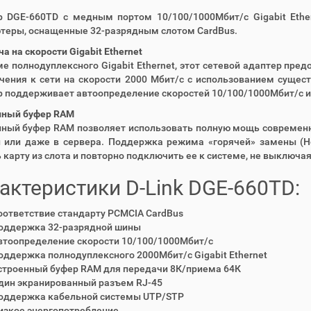
р DGE-660TD с медным портом 10/100/1000Mбит/c Gigabit Ethe
теры, оснащенные 32-разрядным слотом CardBus.
а на скорости Gigabit Ethernet
е полнодуплексного Gigabit Ethernet, этот сетевой адаптер пр
ения к сети на скорости 2000 Мбит/с с использованием сущес
 поддерживает автоопределение скоростей 10/100/1000Mбит/с и
нный буфер RAM
нный буфер RAM позволяет использовать полную мощь современн
и или даже в сервера. Поддержка режима «горячей» замены (H
 карту из слота и повторно подключить ее к системе, не выключа
актеристики D-Link DGE-660TD:
оответствие стандарту PCMCIA CardBus
оддержка 32-разрядной шины
втоопределение скорости 10/100/1000Mбит/с
оддержка полнодуплексного 2000Mбит/с Gigabit Ethernet
строенный буфер RAM для передачи 8К/приема 64К
дин экранированный разъем RJ-45
оддержка кабельной системы UTP/STP
изкое энергопотребление