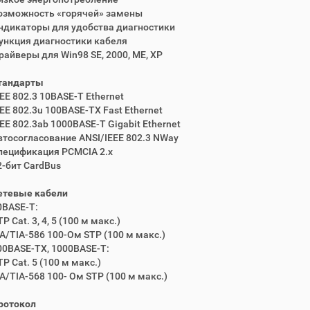
озможность «горячей» замены
ндикаторы для удобства диагностики
ункция диагностики кабеля
райверы для Win98 SE, 2000, ME, XP
тандарты
EEE 802.3 10BASE-T Ethernet
EEE 802.3u 100BASE-TX Fast Ethernet
EEE 802.3ab 1000BASE-T Gigabit Ethernet
втосогласование ANSI/IEEE 802.3 NWay
пецификация PCMCIA 2.x
2-бит CardBus
етевые кабели
0BASE-T:
P Cat. 3, 4, 5 (100 м макс.)
IA/TIA-586 100-Ом STP (100 м макс.)
00BASE-TX, 1000BASE-T:
P Cat. 5 (100 м макс.)
IA/TIA-568 100- Ом STP (100 м макс.)
ротокол