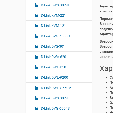
D-Link DWS-3024L
Адапте
компью
D-Link KVM-221
Передач
В режим
D-Link KVM-121
подключ
Адаптер
D-Link DVG-4088S
Встрое
D-Link DVS-301
Встрое
станци
извлечь
D-Link DWA-620
Хар
D-Link DWL-P50
D-Link DWL-P200
С
П
А
D-Link DWL-G650M
П
В
D-Link DWS-3024
О
П
D-Link DVG-6004S
Н