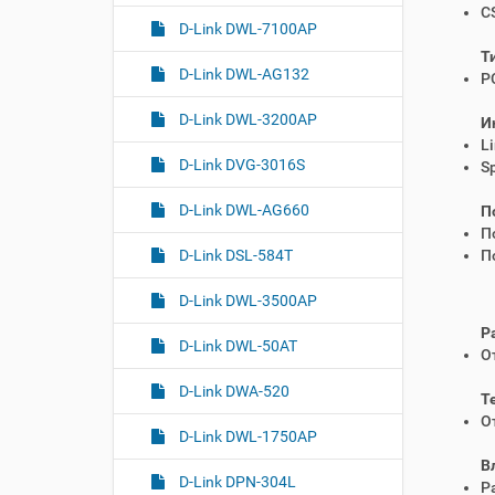
C
D-Link DWL-7100AP
Т
D-Link DWL-AG132
PC
D-Link DWL-3200AP
И
Li
D-Link DVG-3016S
S
D-Link DWL-AG660
П
П
D-Link DSL-584T
П
D-Link DWL-3500AP
Р
D-Link DWL-50AT
О
D-Link DWA-520
Т
О
D-Link DWL-1750AP
В
D-Link DPN-304L
Р