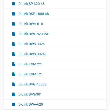
а
и
D-Link SP-320-48
с
в
д
и
D-Link RSP-1000-48
о
г
к
D-Link DWA-610
а
у
м
ц
D-Link DWL-8200AP
е
и
н
я
D-Link DWS-3026
т
о
D-Link DWS-3024L
м
D-Link KVM-221
D-Link KVM-121
D-Link DVG-4088S
D-Link DVS-301
D-Link DWA-620