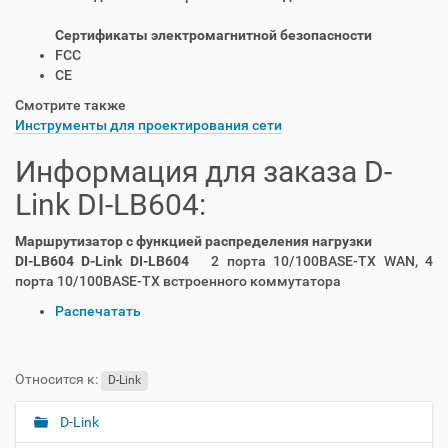
Сертификаты электромагнитной безопасности
FCC
CE
Смотрите также
Инструменты для проектирования сети
Информация для заказа D-
Link DI-LB604:
Маршрутизатор с функцией распределения нагрузки
DI-LB604 D-Link DI-LB604
2 порта 10/100BASE-TX WAN, 4
порта 10/100BASE-TX встроенного коммутатора
О
Распечатать
п
е
р
Относится к:
D-Link
а
ц
D-Link
Н
и