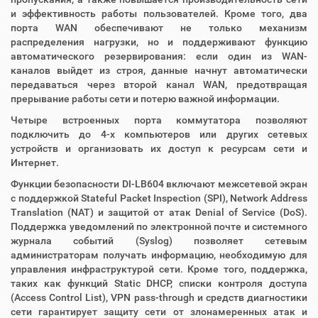
и эффективность работы пользователей. Кроме того, два
порта WAN обеспечивают не только механизм
распределения нагрузки, но и поддерживают функцию
автоматического резервирования: если один из WAN-
каналов выйдет из строя, данные начнут автоматически
передаваться через второй канал WAN, предотвращая
прерывание работы сети и потерю важной информации.
Четыре встроенных порта коммутатора позволяют
подключить до 4-х компьютеров или других сетевых
устройств и организовать их доступ к ресурсам сети и
Интернет.
Функции безопасности DI-LB604 включают межсетевой экран
с поддержкой Stateful Packet Inspection (SPI), Network Address
Translation (NAT) и защитой от атак Denial of Service (DoS).
Поддержка уведомлений по электронной почте и системного
журнала событий (Syslog) позволяет сетевым
администраторам получать информацию, необходимую для
управления инфраструктурой сети. Кроме того, поддержка,
таких как функций Static DHCP, списки контроля доступа
(Access Control List), VPN pass-through и средств диагностики
сети гарантирует защиту сети от злонамеренных атак и