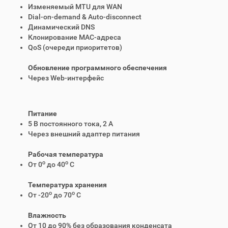
Изменяемый MTU для WAN
Dial-on-demand & Auto-disconnect
Динамический DNS
Клонирование MAC-адреса
QoS (очереди приоритетов)
Обновление программного обеспечения
Через Web-интерфейс
Питание
5 В постоянного тока, 2 A
Через внешний адаптер питания
Рабочая температура
o
o
От 0
до 40
C
Температура хранения
o
o
От -20
до 70
C
Влажность
От 10 до 90% без образования конденсата