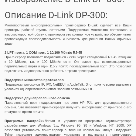
Описание D-Link DP-300:
Многопортовый многопротокольный принт-сервер D-Link сделает все Ваши
принтеры рабочей группы сетевыми. Поддерживая множество протоколов и
высокоскоростной обмен с принтером это компактное устройство обеспечивает
превосходную производительность и гибкость для решения Ваших офисных
задач.
2 LPT порта, 1 COM порт, 1 10/100 Мбит/с RJ-45
Принт-сервер позволяет подключиться к сети через стандартный RJ-45 вход как
к 10 Мбит/с, так и 100 Мбит/с сети. Он имеет два высокоскоростных
параллельных порта и один 115.2 Кбит/с последовательный порт. Это позволяет
подключить и одновременно работать с тремя принтерами.
Поддержка множества протоколов
Поддержка протоколов IP, IPX, NetBEUI и AppleTalk. Этот принт-сервер идеален в
условиях одновременного использования различных ОС.
Поддержка двунаправленного обмена
Параллельный порт поддерживает протокол HP PJL для двунаправленного
обмена. Это позволяет принт-серверу получать информацию от принтера о его
статусе во время печати.
Программа настройки
Легкая в управлении программа администратора
разработанная для Windows 3.x, Windows 95, 98 и Windows NT, 2000, XP
позволяет установить принт-сервер в течении нескольких минут. Поддержка
Telnet позволяет администратору управлять и настраивать принт-сервер