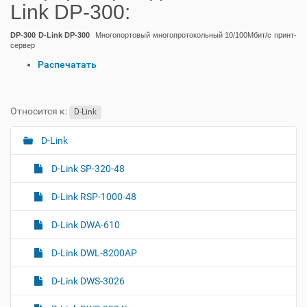
Link DP-300:
DP-300 D-Link DP-300
Многопортовый многопротокольный 10/100Мбит/с принт-
сервер
О
Распечатать
п
е
р
Относится к:
D-Link
а
ц
D-Link
Н
и
а
и
D-Link SP-320-48
с
в
д
и
D-Link RSP-1000-48
о
г
к
D-Link DWA-610
а
у
м
ц
D-Link DWL-8200AP
е
и
н
я
D-Link DWS-3026
т
о