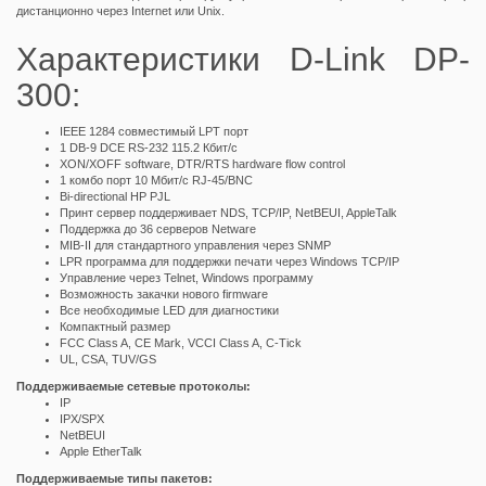
дистанционно через Internet или Unix.
Характеристики D-Link DP-
300:
IEEE 1284 совместимый LPT порт
1 DB-9 DCE RS-232 115.2 Кбит/с
XON/XOFF software, DTR/RTS hardware flow control
1 комбо порт 10 Мбит/с RJ-45/BNC
Bi-directional HP PJL
Принт сервер поддерживает NDS, TCP/IP, NetBEUI, AppleTalk
Поддержка до 36 серверов Netware
MIB-II для стандартного управления через SNMP
LPR программа для поддержки печати через Windows TCP/IP
Управление через Telnet, Windows программу
Возможность закачки нового firmware
Все необходимые LED для диагностики
Компактный размер
FCC Class A, CE Mark, VCCI Class A, C-Tick
UL, CSA, TUV/GS
Поддерживаемые сетевые протоколы:
IP
IPX/SPX
NetBEUI
Apple EtherTalk
Поддерживаемые типы пакетов: