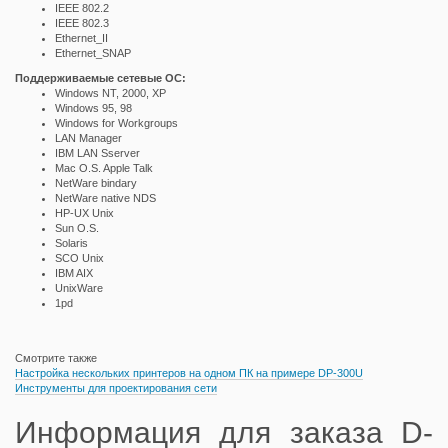
IEEE 802.2
IEEE 802.3
Ethernet_II
Ethernet_SNAP
Поддерживаемые сетевые ОС:
Windows NT, 2000, XP
Windows 95, 98
Windows for Workgroups
LAN Manager
IBM LAN Sserver
Mac O.S. Apple Talk
NetWare bindary
NetWare native NDS
HP-UX Unix
Sun O.S.
Solaris
SCO Unix
IBM AIX
UnixWare
1pd
Смотрите также
Настройка нескольких принтеров на одном ПК на примере DP-300U
Инструменты для проектирования сети
Информация для заказа D-