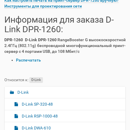
Как настроить печать на принт-сервер DPR-1260 вручную?
Инструменты для проектирования сети
Информация для заказа D-
Link DPR-1260:
DPR-1260 D-Link DPR-1260
RangeBooster G высокоскоростной
2.4ГГц (802.11g) беспроводной многофункциональный принт-
сервер с 4 портами USB, до 108 Мбит/с
О
Распечатать
п
е
р
Относится к:
D-Link
а
ц
D-Link
Н
и
а
и
D-Link SP-320-48
с
в
д
и
D-Link RSP-1000-48
о
г
к
D-Link DWA-610
а
у