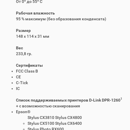
От 0º до 55º C
Рабочая влажность
95 % максимум (без образования конденсата)
Размер
148 x 114 x 31 мм
Вес
233,8 гр.
Сертификаты
FCC Class B
CE
C-Tick
IC
1
Список поддерживаемых принтеров D-Link DPR-1260
+ с возможностью сканирования
Epson®
Stylus CX3810 Stylus CX4800
Stylus CX5100 Stylus CX6400
Stylus Photo RX600