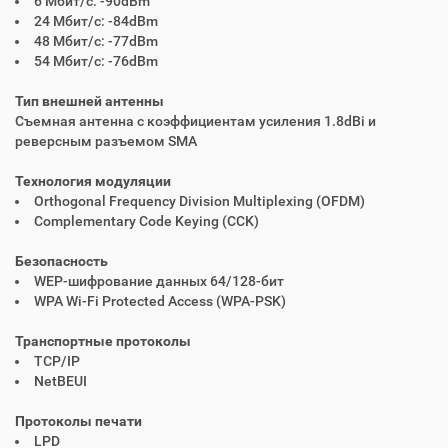
6 Мбит/с: -90dBm
24 Мбит/с: -84dBm
48 Мбит/с: -77dBm
54 Мбит/с: -76dBm
Тип внешней антенны
Съемная антенна с коэффициентам усиления 1.8dBi и
реверсным разъемом SMA
Технология модуляции
Orthogonal Frequency Division Multiplexing (OFDM)
Complementary Code Keying (CCK)
Безопасность
WEP-шифрование данных 64/128-бит
WPA Wi-Fi Protected Access (WPA-PSK)
Транспортные протоколы
TCP/IP
NetBEUI
Протоколы печати
LPD