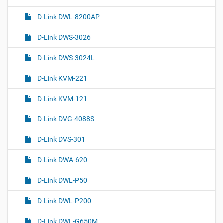
м
ц
D-Link DWL-8200AP
е
и
н
я
D-Link DWS-3026
т
о
D-Link DWS-3024L
м
D-Link KVM-221
D-Link KVM-121
D-Link DVG-4088S
D-Link DVS-301
D-Link DWA-620
D-Link DWL-P50
D-Link DWL-P200
D-Link DWL-G650M