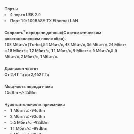
Порты
4 порта USB 2.0
Порт 10/100BASE-TX Ethernet LAN
2
Скорость
передачи данных(С автоматическим
восстановлением после сбоя):
108 Мбит/с (Turbo),54 Мбит/с, 48 Мбит/с, 36 Мбит/с, 24 Мбит/
с,18 Мбит/с, 12 Мбит/с, 11 Мбит/с, 9 Мбит/с, 6 Мбит/с,5.5
Мбит/с, 2 Мбит/с, 1Мбит/с.
Диапазон частот
От 2,4 ГГц до 2,462 ГГц
Мощность передатчика
15dBm +/- 2dBm
Чувствительность приемника
1 Мбит/с: -94dBm
2 Мбит/с: -93dBm
5.5 Мбит/с: -92dBm
11 Мбит/с: -89dBm