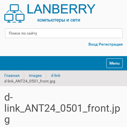
Поиск
Расширенный поиск
Вход
Регистрация
Переклю
Главная
images
d-link
d-link_ANT24_0501_front.jpg
d-
link_ANT24_0501_front.jp
g