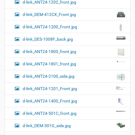
а
d-link_ANT24-1202_front.jpg
к
а
d-link_DEM-412CX_Front.jpg
р
т
d-link_ANT24-1200_Front.jpg
и
н
к
d-link_DES-1008F_back.jpg
и
…
d-link_ANT24-1800_front.jpg
d-link_ANT24-1801_front.jpg
d-link_ANT24-2100_side.jpg
d-link_ANT24-1201_Front.jpg
d-link_ANT24-1400_Front.jpg
d-link_ANT24-501C_front.jpg
d-link_DEM-301G_side.jpg