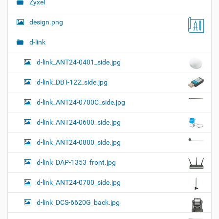
а
Zyxel
Н
д
ц
л
а
и
design.png
я
в
и
п
о
и
с
d-link
л
д
г
н
о
d-link_ANT24-0401_side.jpg
а
о
к
р
ц
у
а
d-link_DBT-122_side.jpg
и
м
з
м
е
я
d-link_ANT24-0700C_side.jpg
е
н
р
т
d-link_ANT24-0600_side.jpg
н
о
о
м
г
d-link_ANT24-0800_side.jpg
о
п
d-link_DAP-1353_front.jpg
р
о
с
d-link_ANT24-0700_side.jpg
м
о
d-link_DCS-6620G_back.jpg
т
р