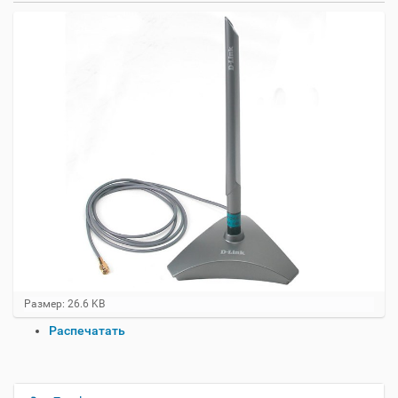
Н
Размер: 26.6 KB
а
О
Распечатать
ж
п
м
и
е
т
р
е