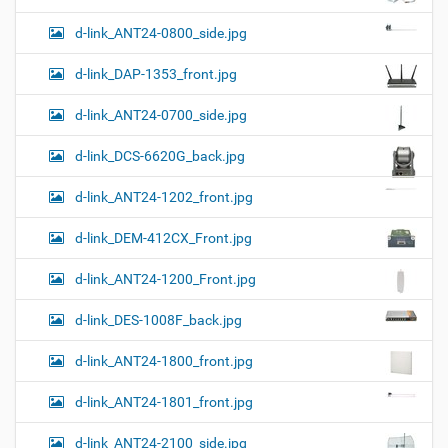
о
о
м
г
d-link_ANT24-0800_side.jpg
о
п
d-link_DAP-1353_front.jpg
р
о
с
d-link_ANT24-0700_side.jpg
м
о
d-link_DCS-6620G_back.jpg
т
р
а
d-link_ANT24-1202_front.jpg
к
а
d-link_DEM-412CX_Front.jpg
р
т
d-link_ANT24-1200_Front.jpg
и
н
к
d-link_DES-1008F_back.jpg
и
…
d-link_ANT24-1800_front.jpg
d-link_ANT24-1801_front.jpg
d-link_ANT24-2100_side.jpg