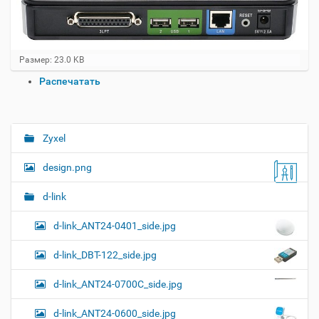
Н
Размер: 23.0 KB
а
О
Распечатать
ж
п
м
и
е
т
р
е
а
Zyxel
Н
д
ц
л
а
и
design.png
я
в
и
п
о
и
с
d-link
л
д
г
н
о
d-link_ANT24-0401_side.jpg
а
о
к
р
ц
у
а
d-link_DBT-122_side.jpg
и
м
з
м
е
я
d-link_ANT24-0700C_side.jpg
е
н
р
т
d-link_ANT24-0600_side.jpg
н