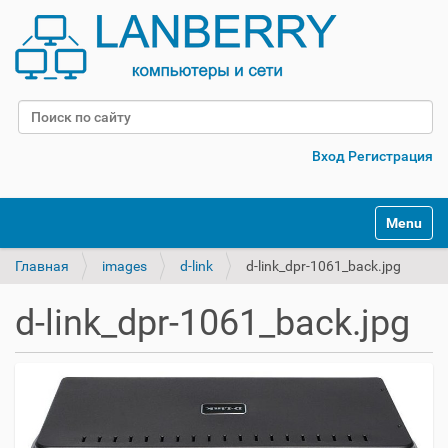
Поиск
Расширенный поиск
Вход
Регистрация
Переклю
Главная
images
d-link
d-link_dpr-1061_back.jpg
d-link_dpr-1061_back.jpg