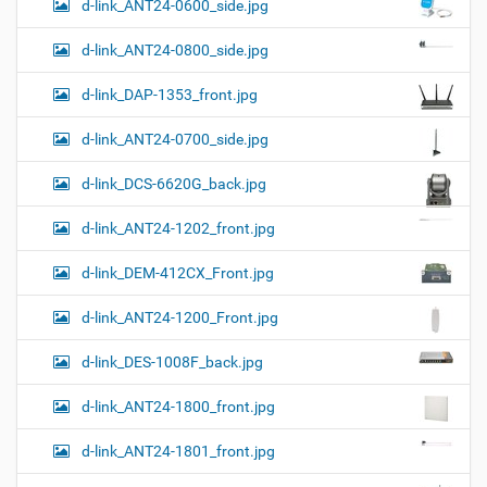
d-link_ANT24-0600_side.jpg
н
о
о
м
г
d-link_ANT24-0800_side.jpg
о
п
d-link_DAP-1353_front.jpg
р
о
с
d-link_ANT24-0700_side.jpg
м
о
d-link_DCS-6620G_back.jpg
т
р
а
d-link_ANT24-1202_front.jpg
к
а
d-link_DEM-412CX_Front.jpg
р
т
d-link_ANT24-1200_Front.jpg
и
н
к
d-link_DES-1008F_back.jpg
и
…
d-link_ANT24-1800_front.jpg
d-link_ANT24-1801_front.jpg