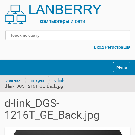
Поиск
Расширенный поиск
Вход
Регистрация
Переклю
Главная
images
d-link
d-link_DGS-1216T_GE_Back.jpg
d-link_DGS-
1216T_GE_Back.jpg