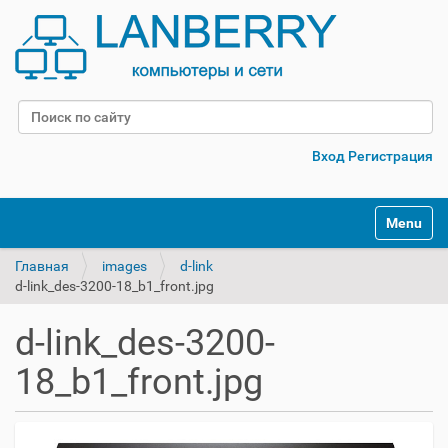
Поиск
Расширенный поиск
Вход
Регистрация
Переклю
Главная
images
d-link
d-link_des-3200-18_b1_front.jpg
d-link_des-3200-
18_b1_front.jpg