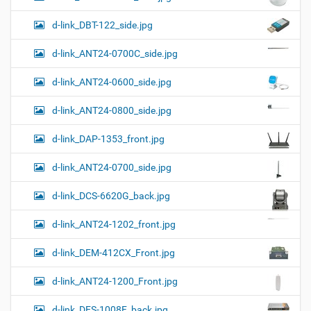
а
к
р
ц
у
а
d-link_DBT-122_side.jpg
и
м
з
м
е
я
d-link_ANT24-0700C_side.jpg
е
н
р
т
d-link_ANT24-0600_side.jpg
н
о
о
м
г
d-link_ANT24-0800_side.jpg
о
п
d-link_DAP-1353_front.jpg
р
о
с
d-link_ANT24-0700_side.jpg
м
о
d-link_DCS-6620G_back.jpg
т
р
а
d-link_ANT24-1202_front.jpg
к
а
d-link_DEM-412CX_Front.jpg
р
т
d-link_ANT24-1200_Front.jpg
и
н
к
d-link_DES-1008F_back.jpg