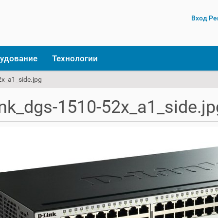
Вход
Ре
удование
Технологии
2x_a1_side.jpg
ink_dgs-1510-52x_a1_side.jp