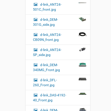
d-link_ANT24-
501C_front.jpg
d-link_DEM-
301G_side.jpg
d-link_ANT24-
CB09N_front.jpg
d-link_ANT24-
SP_side.jpg
d-link_DEM-
340MG_Front.jpg
d-link_DFL-
260_Front.jpg
d-link_DAS-4192-
40_Front.jpg
d-link_DEM-