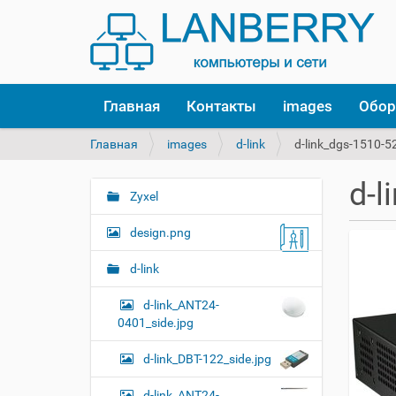
Главная
Контакты
images
Обор
В
Главная
images
d-link
d-link_dgs-1510-5
ы
з
d-l
д
Zyxel
Н
е
а
с
design.png
в
ь
и
:
d-link
г
d-link_ANT24-
а
0401_side.jpg
ц
и
d-link_DBT-122_side.jpg
я
d-link_ANT24-