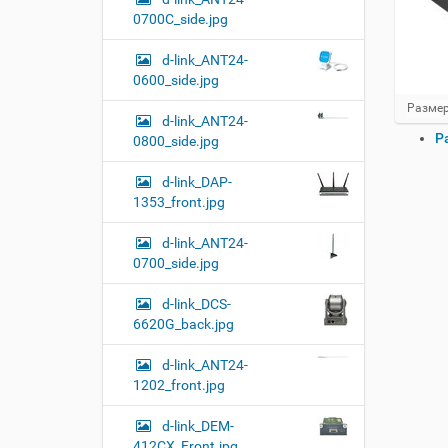
0700C_side.jpg
d-link_ANT24-
0600_side.jpg
Н
Размер
d-link_ANT24-
а
О
Р
0800_side.jpg
ж
п
м
и
е
d-link_DAP-
т
р
1353_front.jpg
е
а
д
ц
d-link_ANT24-
л
и
я
0700_side.jpg
и
п
о
с
d-link_DCS-
л
д
6620G_back.jpg
н
о
о
к
р
d-link_ANT24-
у
а
1202_front.jpg
м
з
м
е
d-link_DEM-
е
н
412CX_Front.jpg
р