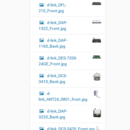
d-link_DFL-
210_Front.jpg
d-link_DAP-
1522_Front.jpg
d-link_DAP-
1160_Back.jpg
d-link_DES-7200-
24GE_Front.jpg
d-link_DCS-
3410_Back.jpg
d-
link_ANT24_0801_front.jpg
d-link_DAP-
3220_Back.jpg
d-link_DCS-3420_Front.jpg