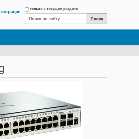
Поиск
только в текущем разделе
гистрация
Расширенный поиск
g