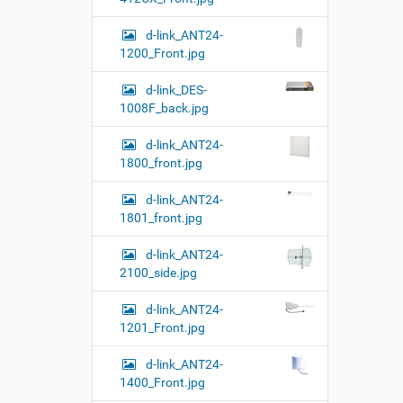
т
н
о
о
d-link_ANT24-
м
г
1200_Front.jpg
о
п
d-link_DES-
р
о
1008F_back.jpg
с
м
d-link_ANT24-
о
1800_front.jpg
т
р
а
d-link_ANT24-
к
1801_front.jpg
а
р
d-link_ANT24-
т
2100_side.jpg
и
н
к
d-link_ANT24-
и
1201_Front.jpg
…
d-link_ANT24-
1400_Front.jpg