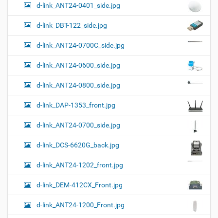
о
d-link_ANT24-0401_side.jpg
а
о
к
р
ц
у
а
d-link_DBT-122_side.jpg
и
м
з
м
е
я
d-link_ANT24-0700C_side.jpg
е
н
р
т
d-link_ANT24-0600_side.jpg
н
о
о
м
г
d-link_ANT24-0800_side.jpg
о
п
d-link_DAP-1353_front.jpg
р
о
с
d-link_ANT24-0700_side.jpg
м
о
d-link_DCS-6620G_back.jpg
т
р
а
d-link_ANT24-1202_front.jpg
к
а
d-link_DEM-412CX_Front.jpg
р
т
d-link_ANT24-1200_Front.jpg
и
н