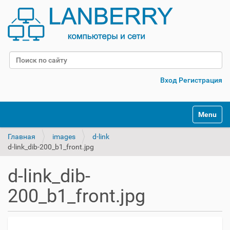
Поиск
Расширенный поиск
Вход
Регистрация
Переклю
Главная
images
d-link
d-link_dib-200_b1_front.jpg
d-link_dib-
200_b1_front.jpg