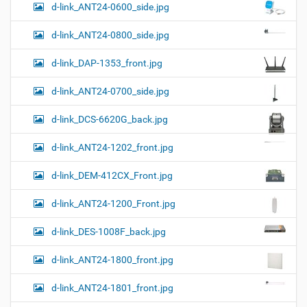
т
d-link_ANT24-0600_side.jpg
н
о
о
м
г
d-link_ANT24-0800_side.jpg
о
п
d-link_DAP-1353_front.jpg
р
о
с
d-link_ANT24-0700_side.jpg
м
о
d-link_DCS-6620G_back.jpg
т
р
а
d-link_ANT24-1202_front.jpg
к
а
d-link_DEM-412CX_Front.jpg
р
т
d-link_ANT24-1200_Front.jpg
и
н
к
d-link_DES-1008F_back.jpg
и
…
d-link_ANT24-1800_front.jpg
d-link_ANT24-1801_front.jpg