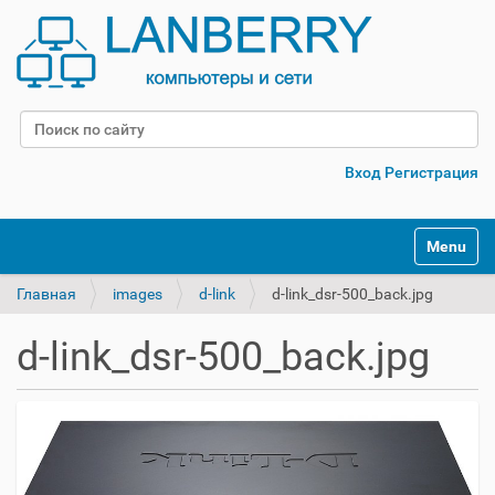
Поиск
Расширенный поиск
Вход
Регистрация
Переклю
Главная
images
d-link
d-link_dsr-500_back.jpg
d-link_dsr-500_back.jpg