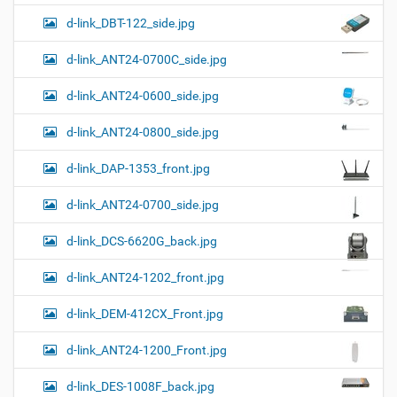
к
р
ц
у
а
d-link_DBT-122_side.jpg
и
м
з
м
е
я
d-link_ANT24-0700C_side.jpg
е
н
р
т
d-link_ANT24-0600_side.jpg
н
о
о
м
г
d-link_ANT24-0800_side.jpg
о
п
d-link_DAP-1353_front.jpg
р
о
с
d-link_ANT24-0700_side.jpg
м
о
d-link_DCS-6620G_back.jpg
т
р
а
d-link_ANT24-1202_front.jpg
к
а
d-link_DEM-412CX_Front.jpg
р
т
d-link_ANT24-1200_Front.jpg
и
н
к
d-link_DES-1008F_back.jpg