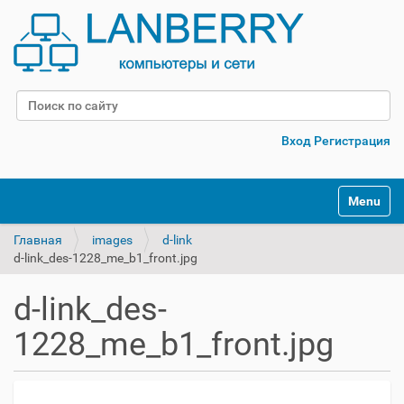
Поиск
Расширенный поиск
Вход
Регистрация
Переклю
Главная
images
d-link
d-link_des-1228_me_b1_front.jpg
d-link_des-
1228_me_b1_front.jpg