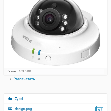
Н
Размер: 109.5 KB
а
О
Распечатать
ж
п
м
и
е
т
р
е
а
Zyxel
Н
д
ц
л
а
и
design.png
я