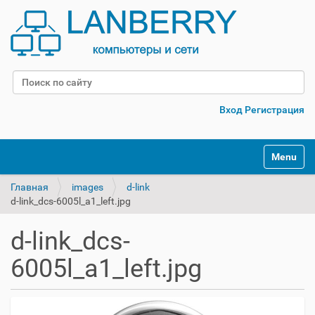
Поиск
Расширенный поиск
Вход
Регистрация
Переклю
Главная
images
d-link
d-link_dcs-6005l_a1_left.jpg
d-link_dcs-
6005l_a1_left.jpg