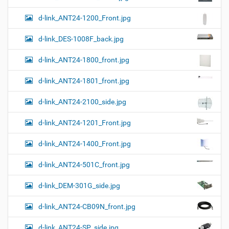
р
т
d-link_ANT24-1200_Front.jpg
и
н
к
d-link_DES-1008F_back.jpg
и
…
d-link_ANT24-1800_front.jpg
d-link_ANT24-1801_front.jpg
d-link_ANT24-2100_side.jpg
d-link_ANT24-1201_Front.jpg
d-link_ANT24-1400_Front.jpg
d-link_ANT24-501C_front.jpg
d-link_DEM-301G_side.jpg
d-link_ANT24-CB09N_front.jpg
d-link_ANT24-SP_side.jpg