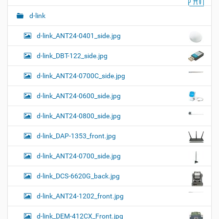
в
и
п
о
и
с
d-link
л
д
г
н
о
d-link_ANT24-0401_side.jpg
а
о
к
р
ц
у
а
d-link_DBT-122_side.jpg
и
м
з
м
е
я
d-link_ANT24-0700C_side.jpg
е
н
р
т
d-link_ANT24-0600_side.jpg
н
о
о
м
г
d-link_ANT24-0800_side.jpg
о
п
d-link_DAP-1353_front.jpg
р
о
с
d-link_ANT24-0700_side.jpg
м
о
d-link_DCS-6620G_back.jpg
т
р
а
d-link_ANT24-1202_front.jpg
к
а
d-link_DEM-412CX_Front.jpg