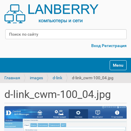
Поиск
Расширенный поиск
Вход
Регистрация
Переклю
Главная
images
d-link
d-link_cwm-100_04.jpg
d-link_cwm-100_04.jpg