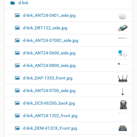
о
и
с
d-link
л
д
г
н
о
d-link_ANT24-0401_side.jpg
а
о
к
р
ц
у
а
d-link_DBT-122_side.jpg
и
м
з
м
е
я
d-link_ANT24-0700C_side.jpg
е
н
р
т
d-link_ANT24-0600_side.jpg
н
о
о
м
г
d-link_ANT24-0800_side.jpg
о
п
d-link_DAP-1353_front.jpg
р
о
с
d-link_ANT24-0700_side.jpg
м
о
d-link_DCS-6620G_back.jpg
т
р
а
d-link_ANT24-1202_front.jpg
к
а
d-link_DEM-412CX_Front.jpg
р
т