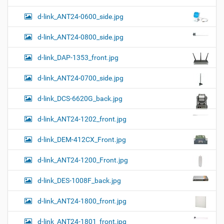
н
р
т
d-link_ANT24-0600_side.jpg
н
о
о
м
г
d-link_ANT24-0800_side.jpg
о
п
d-link_DAP-1353_front.jpg
р
о
с
d-link_ANT24-0700_side.jpg
м
о
d-link_DCS-6620G_back.jpg
т
р
а
d-link_ANT24-1202_front.jpg
к
а
d-link_DEM-412CX_Front.jpg
р
т
d-link_ANT24-1200_Front.jpg
и
н
к
d-link_DES-1008F_back.jpg
и
…
d-link_ANT24-1800_front.jpg
d-link_ANT24-1801_front.jpg