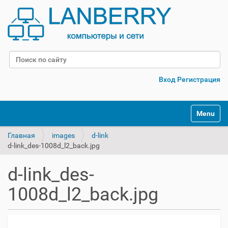
Поиск
Расширенный поиск
Вход
Регистрация
Переклю
Главная
images
d-link
d-link_des-1008d_l2_back.jpg
d-link_des-
1008d_l2_back.jpg