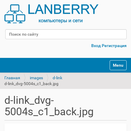
Поиск
Расширенный поиск
Вход
Регистрация
Переклю
Главная
images
d-link
d-link_dvg-5004s_c1_back.jpg
d-link_dvg-
5004s_c1_back.jpg