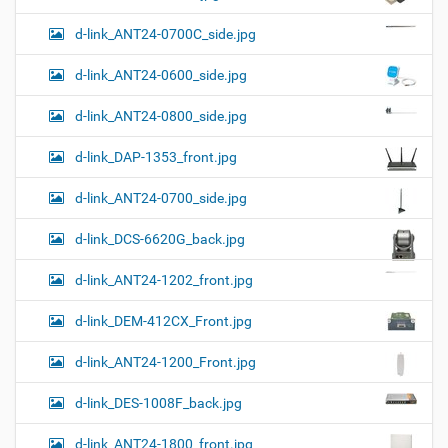
и
м
з
м
е
я
d-link_ANT24-0700C_side.jpg
е
н
р
т
d-link_ANT24-0600_side.jpg
н
о
о
м
г
d-link_ANT24-0800_side.jpg
о
п
d-link_DAP-1353_front.jpg
р
о
с
d-link_ANT24-0700_side.jpg
м
о
d-link_DCS-6620G_back.jpg
т
р
а
d-link_ANT24-1202_front.jpg
к
а
d-link_DEM-412CX_Front.jpg
р
т
d-link_ANT24-1200_Front.jpg
и
н
к
d-link_DES-1008F_back.jpg
и
…
d-link_ANT24-1800_front.jpg