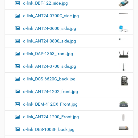
ц
у
а
d-link_DBT-122_side.jpg
и
м
з
м
е
я
d-link_ANT24-0700C_side.jpg
е
н
р
т
d-link_ANT24-0600_side.jpg
н
о
о
м
г
d-link_ANT24-0800_side.jpg
о
п
d-link_DAP-1353_front.jpg
р
о
с
d-link_ANT24-0700_side.jpg
м
о
d-link_DCS-6620G_back.jpg
т
р
а
d-link_ANT24-1202_front.jpg
к
а
d-link_DEM-412CX_Front.jpg
р
т
d-link_ANT24-1200_Front.jpg
и
н
к
d-link_DES-1008F_back.jpg
и