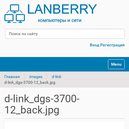
Поиск
Расширенный поиск
Вход
Регистрация
Переклю
Главная
images
d-link
d-link_dgs-3700-12_back.jpg
d-link_dgs-3700-
12_back.jpg