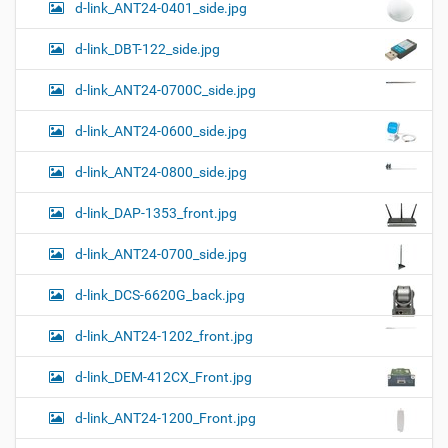
о
d-link_ANT24-0401_side.jpg
а
о
к
р
ц
у
а
d-link_DBT-122_side.jpg
и
м
з
м
е
я
d-link_ANT24-0700C_side.jpg
е
н
р
т
d-link_ANT24-0600_side.jpg
н
о
о
м
г
d-link_ANT24-0800_side.jpg
о
п
d-link_DAP-1353_front.jpg
р
о
с
d-link_ANT24-0700_side.jpg
м
о
d-link_DCS-6620G_back.jpg
т
р
а
d-link_ANT24-1202_front.jpg
к
а
d-link_DEM-412CX_Front.jpg
р
т
d-link_ANT24-1200_Front.jpg
и
н