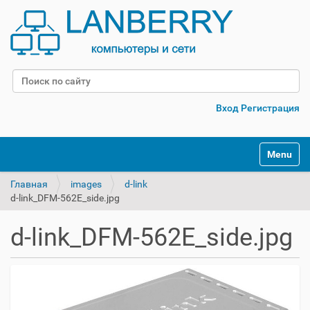
Поиск
Расширенный поиск
Вход
Регистрация
Переклю
Главная
images
d-link
d-link_DFM-562E_side.jpg
d-link_DFM-562E_side.jpg