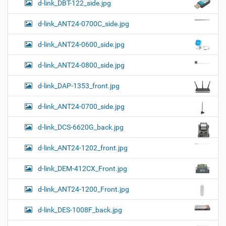
у
а
d-link_DBT-122_side.jpg
и
м
з
м
е
я
d-link_ANT24-0700C_side.jpg
е
н
р
т
d-link_ANT24-0600_side.jpg
н
о
о
м
г
d-link_ANT24-0800_side.jpg
о
п
d-link_DAP-1353_front.jpg
р
о
с
d-link_ANT24-0700_side.jpg
м
о
d-link_DCS-6620G_back.jpg
т
р
а
d-link_ANT24-1202_front.jpg
к
а
d-link_DEM-412CX_Front.jpg
р
т
d-link_ANT24-1200_Front.jpg
и
н
к
d-link_DES-1008F_back.jpg
и
…