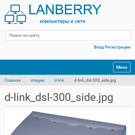
Поиск
Расширенный поиск
Вход
Регистрация
Переклю
Главная
images
d-link
d-link_dsl-300_side.jpg
d-link_dsl-300_side.jpg