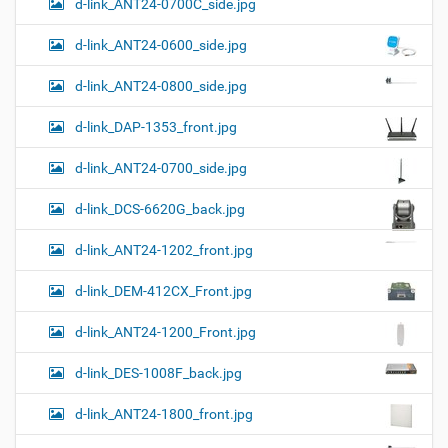
я
d-link_ANT24-0700C_side.jpg
е
н
р
т
d-link_ANT24-0600_side.jpg
н
о
о
м
г
d-link_ANT24-0800_side.jpg
о
п
d-link_DAP-1353_front.jpg
р
о
с
d-link_ANT24-0700_side.jpg
м
о
d-link_DCS-6620G_back.jpg
т
р
а
d-link_ANT24-1202_front.jpg
к
а
d-link_DEM-412CX_Front.jpg
р
т
d-link_ANT24-1200_Front.jpg
и
н
к
d-link_DES-1008F_back.jpg
и
…
d-link_ANT24-1800_front.jpg