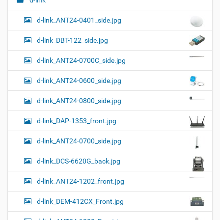
л
д
г
н
о
d-link_ANT24-0401_side.jpg
а
о
к
р
ц
у
а
d-link_DBT-122_side.jpg
и
м
з
м
е
я
d-link_ANT24-0700C_side.jpg
е
н
р
т
d-link_ANT24-0600_side.jpg
н
о
о
м
г
d-link_ANT24-0800_side.jpg
о
п
d-link_DAP-1353_front.jpg
р
о
с
d-link_ANT24-0700_side.jpg
м
о
d-link_DCS-6620G_back.jpg
т
р
а
d-link_ANT24-1202_front.jpg
к
а
d-link_DEM-412CX_Front.jpg
р
т