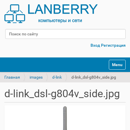
Поиск
Расширенный поиск
Вход
Регистрация
Переклю
Главная
images
d-link
d-link_dsl-g804v_side.jpg
d-link_dsl-g804v_side.jpg