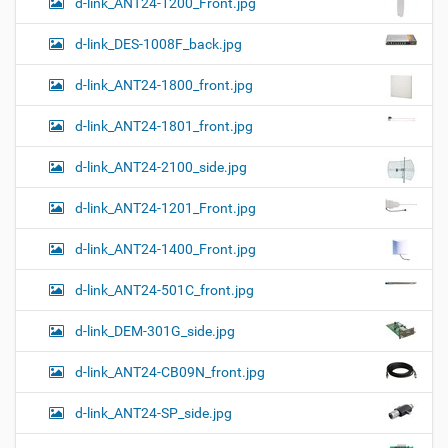
d-link_ANT24-1200_Front.jpg
и
н
к
d-link_DES-1008F_back.jpg
и
…
d-link_ANT24-1800_front.jpg
d-link_ANT24-1801_front.jpg
d-link_ANT24-2100_side.jpg
d-link_ANT24-1201_Front.jpg
d-link_ANT24-1400_Front.jpg
d-link_ANT24-501C_front.jpg
d-link_DEM-301G_side.jpg
d-link_ANT24-CB09N_front.jpg
d-link_ANT24-SP_side.jpg