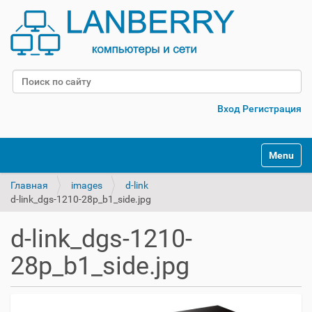
Поиск
Расширенный поиск
Вход
Регистрация
Переклю
Главная
images
d-link
d-link_dgs-1210-28p_b1_side.jpg
d-link_dgs-1210-
28p_b1_side.jpg