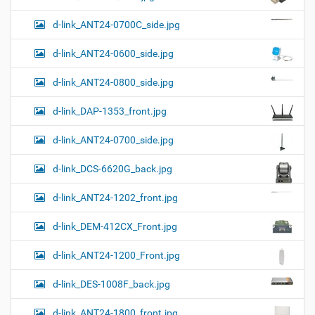
и
м
з
м
е
я
d-link_ANT24-0700C_side.jpg
е
н
р
т
d-link_ANT24-0600_side.jpg
н
о
о
м
г
d-link_ANT24-0800_side.jpg
о
п
d-link_DAP-1353_front.jpg
р
о
с
d-link_ANT24-0700_side.jpg
м
о
d-link_DCS-6620G_back.jpg
т
р
а
d-link_ANT24-1202_front.jpg
к
а
d-link_DEM-412CX_Front.jpg
р
т
d-link_ANT24-1200_Front.jpg
и
н
к
d-link_DES-1008F_back.jpg
и
…
d-link_ANT24-1800_front.jpg