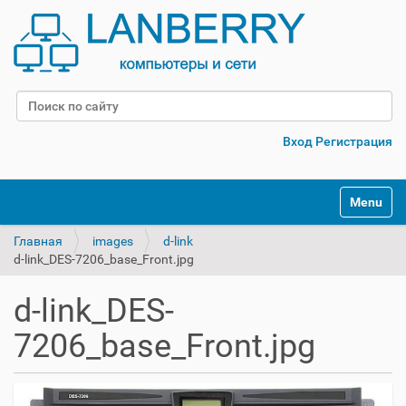
Поиск
Расширенный поиск
Вход
Регистрация
Переклю
Главная
images
d-link
d-link_DES-7206_base_Front.jpg
d-link_DES-
7206_base_Front.jpg