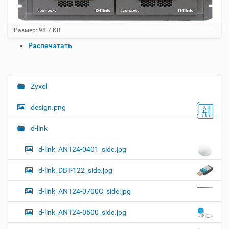
Н
Размер: 98.7 KB
а
О
Распечатать
ж
п
м
и
е
т
р
е
а
Zyxel
Н
д
ц
л
а
и
design.png
я
в
и
п
о
и
с
d-link
л
д
г
н
о
d-link_ANT24-0401_side.jpg
а
о
к
р
ц
у
а
d-link_DBT-122_side.jpg
и
м
з
м
е
я
d-link_ANT24-0700C_side.jpg
е
н
р
т
d-link_ANT24-0600_side.jpg
н
о
о