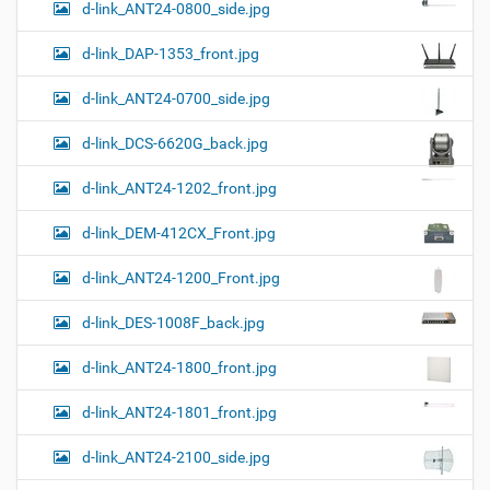
м
г
d-link_ANT24-0800_side.jpg
о
п
d-link_DAP-1353_front.jpg
р
о
с
d-link_ANT24-0700_side.jpg
м
о
d-link_DCS-6620G_back.jpg
т
р
а
d-link_ANT24-1202_front.jpg
к
а
d-link_DEM-412CX_Front.jpg
р
т
d-link_ANT24-1200_Front.jpg
и
н
к
d-link_DES-1008F_back.jpg
и
…
d-link_ANT24-1800_front.jpg
d-link_ANT24-1801_front.jpg
d-link_ANT24-2100_side.jpg