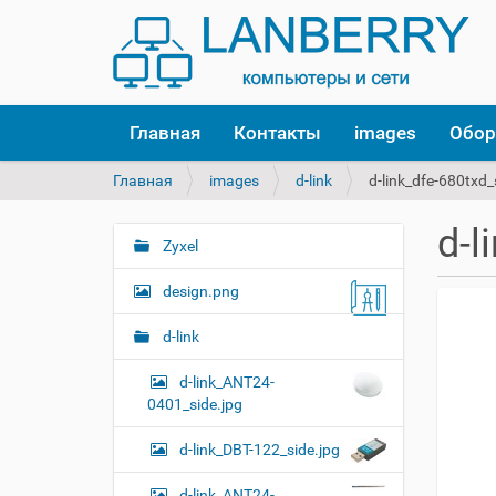
Главная
Контакты
images
Обор
В
Главная
images
d-link
d-link_dfe-680txd_
ы
з
d-l
д
Zyxel
Н
е
а
с
design.png
в
ь
и
:
d-link
г
d-link_ANT24-
а
0401_side.jpg
ц
и
d-link_DBT-122_side.jpg
я
d-link_ANT24-