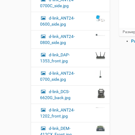
0700C_side.jpg
d-link_ANT24-
0600_side.jpg
Н
Размер
d-link_ANT24-
а
О
Р
ж
0800_side.jpg
п
м
и
е
d-link_DAP-
т
р
1353_front.jpg
е
а
д
ц
л
d-link_ANT24-
и
я
0700_side.jpg
и
п
о
с
d-link_DCS-
л
д
6620G_back.jpg
н
о
о
к
р
d-link_ANT24-
у
а
1202_front.jpg
м
з
м
е
d-link_DEM-
е
н
412CX_Front.jpg
р