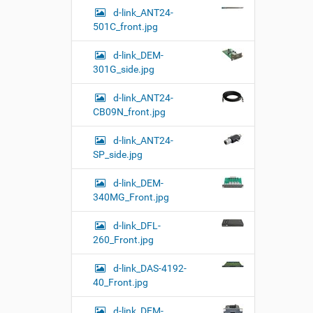
d-link_ANT24-
501C_front.jpg
d-link_DEM-
301G_side.jpg
d-link_ANT24-
CB09N_front.jpg
d-link_ANT24-
SP_side.jpg
d-link_DEM-
340MG_Front.jpg
d-link_DFL-
260_Front.jpg
d-link_DAS-4192-
40_Front.jpg
d-link_DEM-