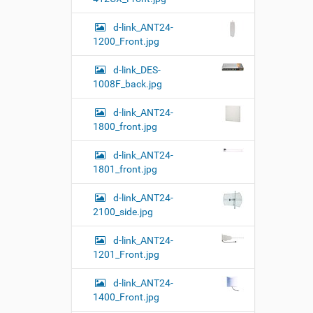
т
н
о
о
d-link_ANT24-
м
г
1200_Front.jpg
о
п
d-link_DES-
р
о
1008F_back.jpg
с
м
d-link_ANT24-
о
1800_front.jpg
т
р
а
d-link_ANT24-
к
1801_front.jpg
а
р
d-link_ANT24-
т
2100_side.jpg
и
н
к
d-link_ANT24-
и
1201_Front.jpg
…
d-link_ANT24-
1400_Front.jpg