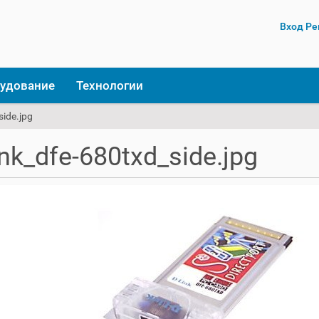
Вход
Ре
удование
Технологии
side.jpg
ink_dfe-680txd_side.jpg