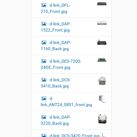
d-link_DFL-
210_Front.jpg
d-link_DAP-
1522_Front.jpg
d-link_DAP-
1160_Back.jpg
d-link_DES-7200-
24GE_Front.jpg
d-link_DCS-
3410_Back.jpg
d-
link_ANT24_0801_front.jpg
d-link_DAP-
3220_Back.jpg
d-link_DCS-3420_Front.jpg