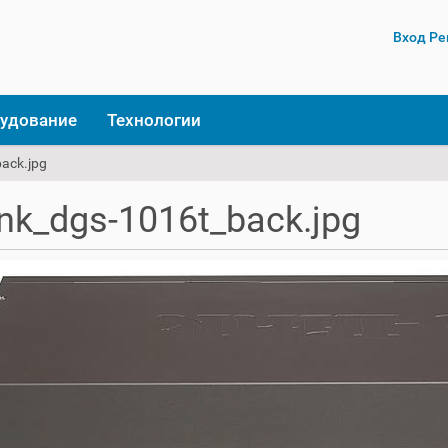
Вход
Ре
удование
Технологии
back.jpg
ink_dgs-1016t_back.jpg