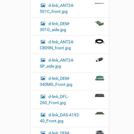
d-link_ANT24-
501C_front.jpg
d-link_DEM-
301G_side.jpg
d-link_ANT24-
CB09N_front.jpg
d-link_ANT24-
SP_side.jpg
d-link_DEM-
340MG_Front.jpg
d-link_DFL-
260_Front.jpg
d-link_DAS-4192-
40_Front.jpg
d-link_DEM-