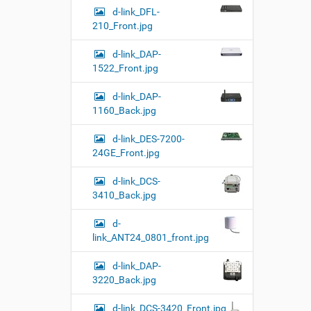
d-link_DFL-
210_Front.jpg
d-link_DAP-
1522_Front.jpg
d-link_DAP-
1160_Back.jpg
d-link_DES-7200-
24GE_Front.jpg
d-link_DCS-
3410_Back.jpg
d-
link_ANT24_0801_front.jpg
d-link_DAP-
3220_Back.jpg
d-link_DCS-3420_Front.jpg