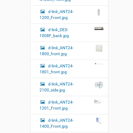
и
е
т
р
d-link_ANT24-
е
а
1200_Front.jpg
д
ц
л
и
я
d-link_DES-
и
п
1008F_back.jpg
о
с
л
д
d-link_ANT24-
н
о
о
1800_front.jpg
к
р
у
а
d-link_ANT24-
м
з
1801_front.jpg
м
е
е
н
р
d-link_ANT24-
т
н
2100_side.jpg
о
о
м
г
d-link_ANT24-
о
1201_Front.jpg
п
р
о
d-link_ANT24-
с
1400_Front.jpg
м