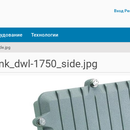
Вход
Ре
удование
Технологии
de.jpg
ink_dwl-1750_side.jpg