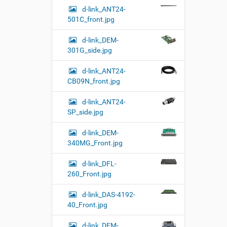
о
d-link_ANT24-
т
р
501C_front.jpg
а
к
d-link_DEM-
а
301G_side.jpg
р
т
и
d-link_ANT24-
н
CB09N_front.jpg
к
и
d-link_ANT24-
…
SP_side.jpg
d-link_DEM-
340MG_Front.jpg
d-link_DFL-
260_Front.jpg
d-link_DAS-4192-
40_Front.jpg
d-link_DEM-