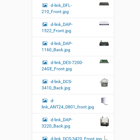
d-link_DFL-
210_Front.jpg
d-link_DAP-
1522_Front.jpg
d-link_DAP-
1160_Back.jpg
d-link_DES-7200-
24GE_Front.jpg
d-link_DCS-
3410_Back.jpg
d-
link_ANT24_0801_front.jpg
d-link_DAP-
3220_Back.jpg
d-link_DCS-3420_Front.jpg