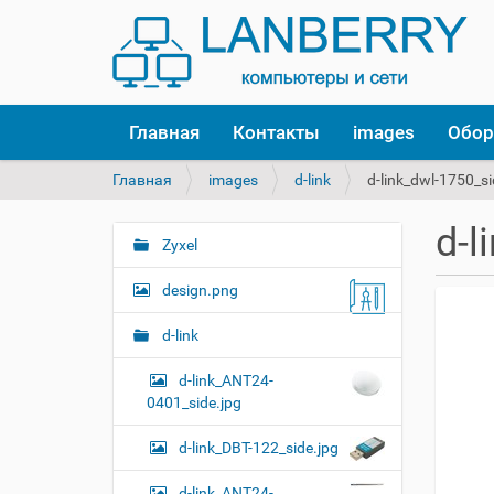
Главная
Контакты
images
Обор
В
Главная
images
d-link
d-link_dwl-1750_si
ы
з
d-l
д
Zyxel
Н
е
а
с
design.png
в
ь
и
:
d-link
г
d-link_ANT24-
а
0401_side.jpg
ц
и
d-link_DBT-122_side.jpg
я
d-link_ANT24-