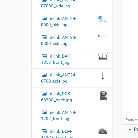
0700C_side.jpg
d-link_ANT24-
0600_side.jpg
d-link_ANT24-
0800_side.jpg
d-link_DAP-
1353_front.jpg
d-link_ANT24-
0700_side.jpg
d-link_DCS-
6620G_back.jpg
d-link_ANT24-
1202_front.jpg
Н
Размер
а
О
Р
ж
d-link_DEM-
п
м
412CX_Front.jpg