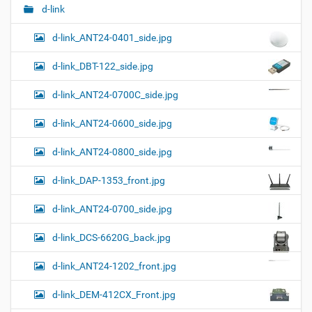
о
и
с
d-link
л
д
г
н
о
d-link_ANT24-0401_side.jpg
а
о
к
р
ц
у
а
d-link_DBT-122_side.jpg
и
м
з
м
е
я
d-link_ANT24-0700C_side.jpg
е
н
р
т
d-link_ANT24-0600_side.jpg
н
о
о
м
г
d-link_ANT24-0800_side.jpg
о
п
d-link_DAP-1353_front.jpg
р
о
с
d-link_ANT24-0700_side.jpg
м
о
d-link_DCS-6620G_back.jpg
т
р
а
d-link_ANT24-1202_front.jpg
к
а
d-link_DEM-412CX_Front.jpg
р