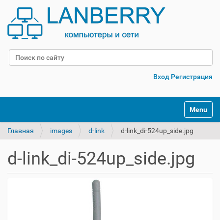
Поиск
Расширенный поиск
Вход
Регистрация
Переклю
Главная
images
d-link
d-link_di-524up_side.jpg
d-link_di-524up_side.jpg