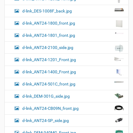
н
к
d-link_DES-1008F_back.jpg
и
…
d-link_ANT24-1800_front.jpg
d-link_ANT24-1801_front.jpg
d-link_ANT24-2100_side.jpg
d-link_ANT24-1201_Front.jpg
d-link_ANT24-1400_Front.jpg
d-link_ANT24-501C_front.jpg
d-link_DEM-301G_side.jpg
d-link_ANT24-CB09N_front.jpg
d-link_ANT24-SP_side.jpg
d-link_DEM-340MG_Front.jpg