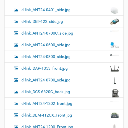
л
д
г
н
о
d-link_ANT24-0401_side.jpg
а
о
к
р
ц
у
а
d-link_DBT-122_side.jpg
и
м
з
м
е
я
d-link_ANT24-0700C_side.jpg
е
н
р
т
d-link_ANT24-0600_side.jpg
н
о
о
м
г
d-link_ANT24-0800_side.jpg
о
п
d-link_DAP-1353_front.jpg
р
о
с
d-link_ANT24-0700_side.jpg
м
о
d-link_DCS-6620G_back.jpg
т
р
а
d-link_ANT24-1202_front.jpg
к
а
d-link_DEM-412CX_Front.jpg
р
т
d-link_ANT24-1200_Front.jpg
и