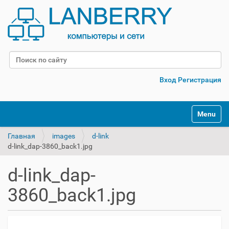
Поиск
Расширенный поиск
Вход
Регистрация
Переклю
Главная
images
d-link
d-link_dap-3860_back1.jpg
d-link_dap-
3860_back1.jpg